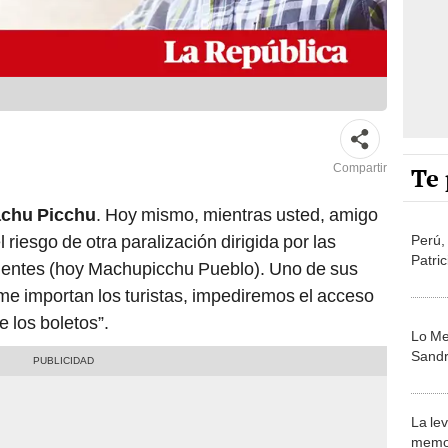
Compartir
Te 
chu Picchu
. Hoy mismo, mientras usted, amigo
el riesgo de otra paralización dirigida por las
Perú,
Patri
ientes (hoy Machupicchu Pueblo). Uno de sus
 me importan los turistas, impediremos el acceso
e los boletos”.
Lo Me
Sandr
La le
memor