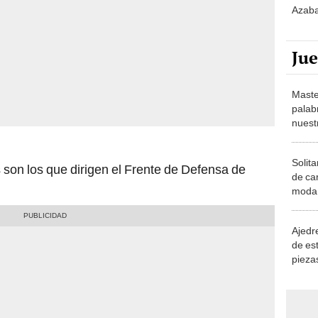
Azab
Ju
Maste
palab
nuest
Solita
son los que dirigen el Frente de Defensa de
de ca
moda.
demue
Ajedre
de es
piezas
consi