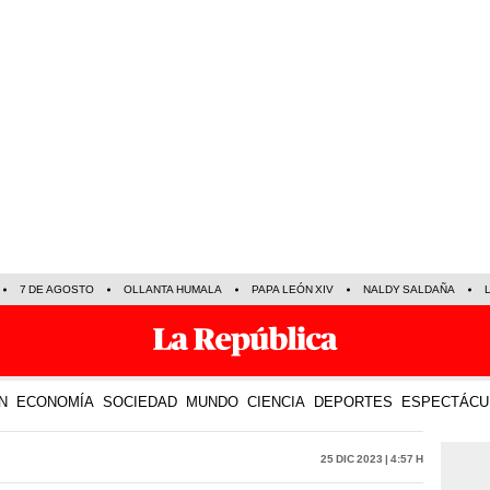
7 DE AGOSTO
OLLANTA HUMALA
PAPA LEÓN XIV
NALDY SALDAÑA
N
ECONOMÍA
SOCIEDAD
MUNDO
CIENCIA
DEPORTES
ESPECTÁCU
25 Dic 2023 | 4:57 h