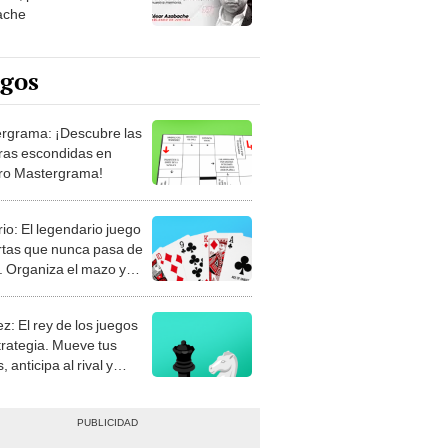
ache
egos
rgrama: ¡Descubre las
ras escondidas en
ro Mastergrama!
rio: El legendario juego
rtas que nunca pasa de
 Organiza el mazo y
stra tu habilidad.
z: El rey de los juegos
trategia. Mueve tus
, anticipa al rival y
gue el jaque mate.