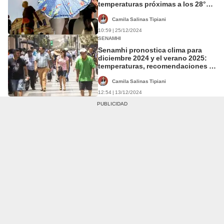
temperaturas próximas a los 28°C
en varios distritos de Lima
Camila Salinas Tipiani
10:59 | 25/12/2024
SENAMHI
Senamhi pronostica clima para
diciembre 2024 y el verano 2025:
temperaturas, recomendaciones y
más detalles
Camila Salinas Tipiani
12:54 | 13/12/2024