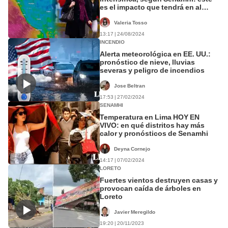
es el impacto que tendrá en al
menos 10 regiones del Perú
Valeria Tosso
13:17 | 24/08/2024
INCENDIO
Alerta meteorológica en EE. UU.:
pronóstico de nieve, lluvias
severas y peligro de incendios
Jose Beltran
17:53 | 27/02/2024
SENAMHI
Temperatura en Lima HOY EN
VIVO: en qué distritos hay más
calor y pronósticos de Senamhi
Deyna Cornejo
14:17 | 07/02/2024
LORETO
Fuertes vientos destruyen casas y
provocan caída de árboles en
Loreto
Javier Meregildo
19:20 | 20/11/2023