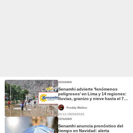
SENAMHI
Senamhi advierte 'fenómenos
peligrosos' en Lima y 14 regiones:
lluvias, granizo y nieve hasta el 7
de abril
Freddy Walker
23:12 | 06/04/2025
SENAMHI
Senamhi anuncia pronóstico del
tiempo en Navidad: alerta