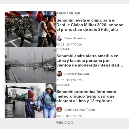
PARADA MILITAR
Senamhi revela el clima para el
Desfile Cívico Militar 2026: conoce
el pronóstico de este 29 de julio
Renzo Anselmo
08:02 | 29/07/2026
SENAMHI
Senamhi emite alerta amarilla en
Lima y la costa peruana por
vientos de moderada intensidad
hasta el 30 de diciembre
Elizabeth Condori
21:37 | 30/12/2025
SENAMHI
Senamhi pronostica fenómeno
meteorológico 'peligroso' que
afectará a Lima y 12 regiones
desde el 3 de julio
Camila Salinas Tipiani
14:02 | 02/07/2025