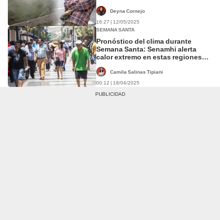
15 °C
Deyna Cornejo
16:27 | 12/05/2025
SEMANA SANTA
Pronóstico del clima durante
Semana Santa: Senamhi alerta
calor extremo en estas regiones
del país
Camila Salinas Tipiani
00:12 | 18/04/2025