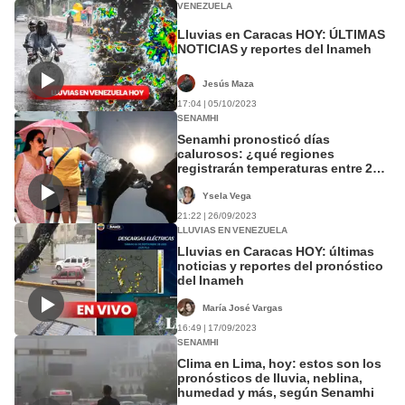
VENEZUELA
Lluvias en Caracas HOY: ÚLTIMAS
NOTICIAS y reportes del Inameh
Jesús Maza
17:04 | 05/10/2023
SENAMHI
Senamhi pronosticó días
calurosos: ¿qué regiones
registrarán temperaturas entre 22
°C y 38 °C?
Ysela Vega
21:22 | 26/09/2023
LLUVIAS EN VENEZUELA
Lluvias en Caracas HOY: últimas
noticias y reportes del pronóstico
del Inameh
María José Vargas
16:49 | 17/09/2023
SENAMHI
Clima en Lima, hoy: estos son los
pronósticos de lluvia, neblina,
humedad y más, según Senamhi