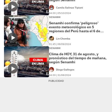
Camila Salinas Tipiani
04:00 | 05/10/2024
SENAMHI
Senamhi confirma ‘peligroso’
evento meteorológico en 5
regiones del Perú hasta el 6 de
septiembre
Lin Chomba
01:45 | 06/09/2024
SENAMHI
Clima de HOY, 31 de agosto, y
pronóstico del tiempo de mañana,
según Senamhi
Diego Gallegos
04:00 | 31/08/2024