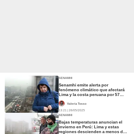
SENAMHI
Senamhi emite alerta por
fenómeno climático que afectará
Lima y la costa peruana por 57
horas continuas
Valeria Tosso
13:21 | 26/05/2025
SENAMHI
Bajas temperaturas anuncian el
invierno en Perú: Lima y estas
regiones descienden a menos de