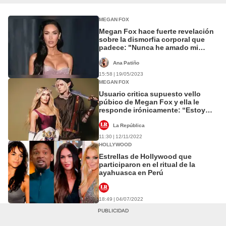
MEGAN FOX
Megan Fox hace fuerte revelación
sobre la dismorfia corporal que
padece: "Nunca he amado mi
cuerpo"
Ana Patiño
15:58 | 19/05/2023
MEGAN FOX
Usuario critica supuesto vello
púbico de Megan Fox y ella le
responde irónicamente: “Estoy
devastada”
La República
11:30 | 12/11/2022
HOLLYWOOD
Estrellas de Hollywood que
participaron en el ritual de la
ayahuasca en Perú
18:49 | 04/07/2022