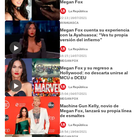
Megan Fox
La República
22:13 | 16/07/2021
AYAHUASCA
Megan Fox cuenta su experiencia
con la Ayahuasca: “Ves tu propia
versión del infierno”
La República
16:15 | 14/07/2021
MEGAN FOX
Megan Fox y su regreso a
Hollywood: no descarta unirse al
MCU o DCEU
La República
15:04 | 04/07/2021
MEGAN FOX
Machine Gun Kelly, novio de
Megan Fox, lanzará su propia línea
de esmaltes
La República
16:54 | 19/04/2021
MEGAN FOX