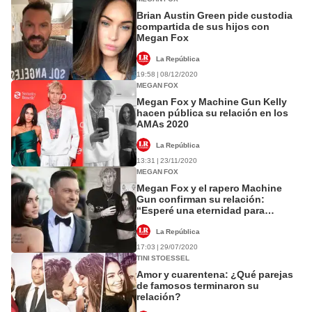
Brian Austin Green pide custodia
compartida de sus hijos con
Megan Fox
La República
19:58 | 08/12/2020
MEGAN FOX
Megan Fox y Machine Gun Kelly
hacen pública su relación en los
AMAs 2020
La República
13:31 | 23/11/2020
MEGAN FOX
Megan Fox y el rapero Machine
Gun confirman su relación:
“Esperé una eternidad para
encontrarte”
La República
17:03 | 29/07/2020
TINI STOESSEL
Amor y cuarentena: ¿Qué parejas
de famosos terminaron su
relación?