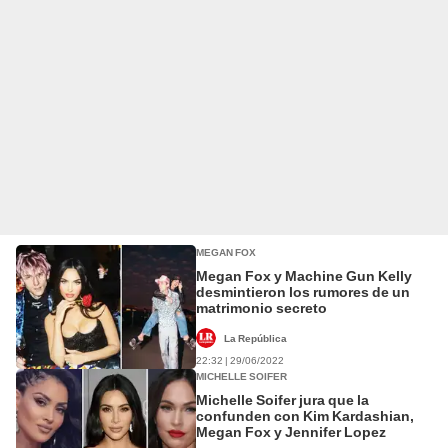
MEGAN FOX
Megan Fox y Machine Gun Kelly
desmintieron los rumores de un
matrimonio secreto
La República
22:32 | 29/06/2022
MICHELLE SOIFER
Michelle Soifer jura que la
confunden con Kim Kardashian,
Megan Fox y Jennifer Lopez