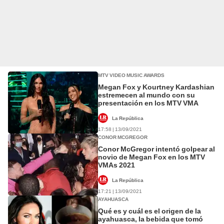
MTV VIDEO MUSIC AWARDS
Megan Fox y Kourtney Kardashian
estremecen al mundo con su
presentación en los MTV VMA
La República
17:58 | 13/09/2021
CONOR MCGREGOR
Conor McGregor intentó golpear al
novio de Megan Fox en los MTV
VMAs 2021
La República
17:21 | 13/09/2021
AYAHUASCA
Qué es y cuál es el origen de la
ayahuasca, la bebida que tomó