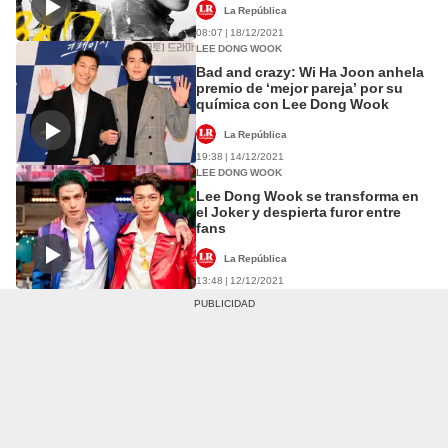
La República
08:07 | 18/12/2021
LEE DONG WOOK
Bad and crazy: Wi Ha Joon anhela
premio de ‘mejor pareja’ por su
química con Lee Dong Wook
La República
19:38 | 14/12/2021
LEE DONG WOOK
Lee Dong Wook se transforma en
el Joker y despierta furor entre
fans
La República
13:48 | 12/12/2021