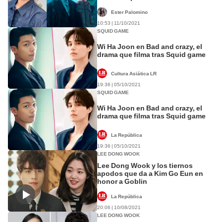
Ester Palomino
10:53 | 11/10/2021
SQUID GAME
Wi Ha Joon en Bad and crazy, el
drama que filma tras Squid game
Cultura Asiática LR
19:36 | 05/10/2021
SQUID GAME
Wi Ha Joon en Bad and crazy, el
drama que filma tras Squid game
La República
19:36 | 05/10/2021
LEE DONG WOOK
Lee Dong Wook y los tiernos
apodos que da a Kim Go Eun en
honor a Goblin
La República
20:06 | 10/08/2021
LEE DONG WOOK