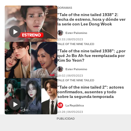
DORAMAS
"Tale of the nine tailed 1938" 2:
fecha de estreno, hora y dónde ver
la serie con Lee Dong Wook
Ester Palomino
13:33 | 08/05/2023
TALE OF THE NINE TAILED
"Tale of the nine tailed 1938": ¿por
qué Jo Bo Ah fue reemplazada por
Kim So Yeon?
Ester Palomino
19:02 | 06/05/2023
TALE OF THE NINE TAILED
"Tale of the nine tailed 2": actores
confirmados, ausentes y todo
sobre la segunda temporada
La República
13:28 | 06/05/2023