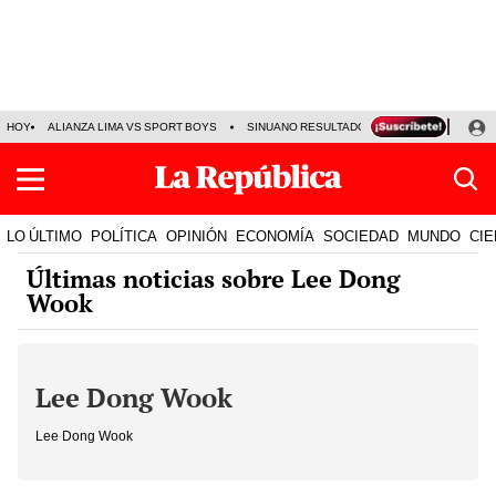
HOY
ALIANZA LIMA VS SPORT BOYS
SINUANO RESULTADOS HOY
JORGE MES
LO ÚLTIMO
POLÍTICA
OPINIÓN
ECONOMÍA
SOCIEDAD
MUNDO
CIE
Últimas noticias sobre Lee Dong
Wook
Lee Dong Wook
Lee Dong Wook