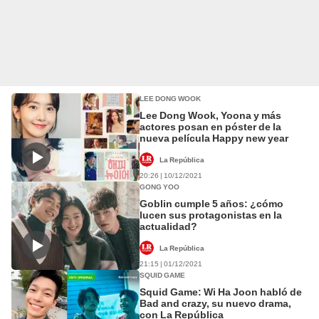
LEE DONG WOOK
Lee Dong Wook, Yoona y más
actores posan en póster de la
nueva película Happy new year
La República
20:26 | 10/12/2021
GONG YOO
Goblin cumple 5 años: ¿cómo
lucen sus protagonistas en la
actualidad?
La República
21:15 | 01/12/2021
SQUID GAME
Squid Game: Wi Ha Joon habló de
Bad and crazy, su nuevo drama,
con La República