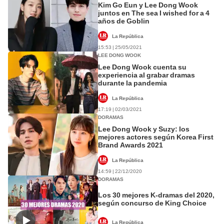
Kim Go Eun y Lee Dong Wook
juntos en The sea I wished for a 4
años de Goblin
La República
15:53 | 25/05/2021
LEE DONG WOOK
Lee Dong Wook cuenta su
experiencia al grabar dramas
durante la pandemia
La República
17:19 | 02/03/2021
DORAMAS
Lee Dong Wook y Suzy: los
mejores actores según Korea First
Brand Awards 2021
La República
14:59 | 22/12/2020
DORAMAS
Los 30 mejores K-dramas del 2020,
según concurso de King Choice
La República