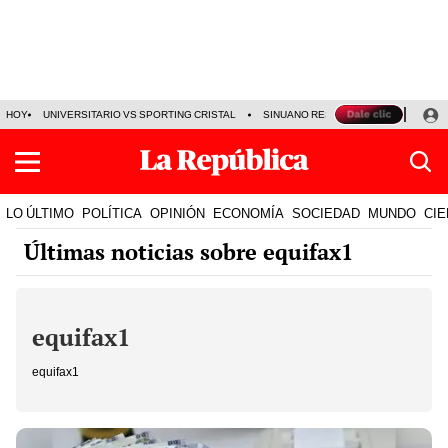
HOY
UNIVERSITARIO VS SPORTING CRISTAL
SINUANO RESULTADOS HOY
CA
LO ÚLTIMO
POLÍTICA
OPINIÓN
ECONOMÍA
SOCIEDAD
MUNDO
CIE
Últimas noticias sobre equifax1
equifax1
equifax1