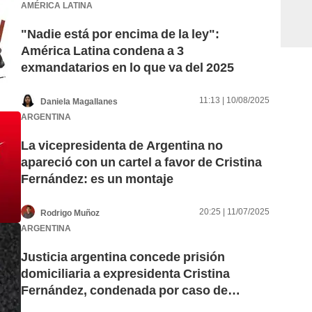
AMÉRICA LATINA
"Nadie está por encima de la ley":
América Latina condena a 3
exmandatarios en lo que va del 2025
11:13 | 10/08/2025
Daniela Magallanes
ARGENTINA
La vicepresidenta de Argentina no
apareció con un cartel a favor de Cristina
Fernández: es un montaje
20:25 | 11/07/2025
Rodrigo Muñoz
ARGENTINA
Justicia argentina concede prisión
domiciliaria a expresidenta Cristina
Fernández, condenada por caso de
corrupción