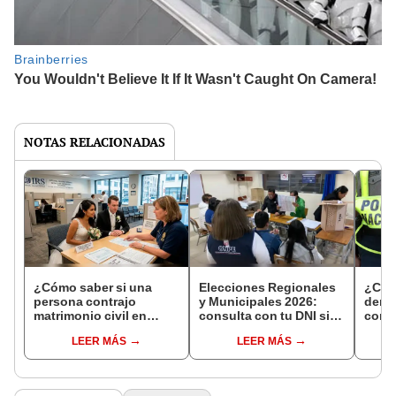
NOTAS RELACIONADAS
¿Cómo saber si una
Elecciones Regionales
¿Cóm
persona contrajo
y Municipales 2026:
denun
matrimonio civil en
consulta con tu DNI si
con 
Reniec?
fuiste elegido miembro
LEER MÁS
LEER MÁS
de mesa para este 4 de
octubre en el link oficial
de la ONPE