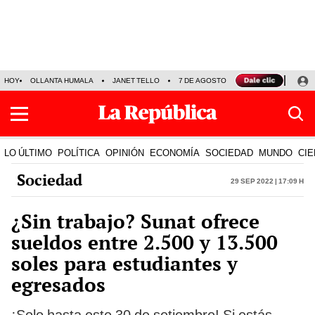
HOY
OLLANTA HUMALA
JANET TELLO
7 DE AGOSTO
TINKA RESULTADOS
LO ÚLTIMO
POLÍTICA
OPINIÓN
ECONOMÍA
SOCIEDAD
MUNDO
CIE
Sociedad
29 Sep 2022 | 17:09 h
¿Sin trabajo? Sunat ofrece
sueldos entre 2.500 y 13.500
soles para estudiantes y
egresados