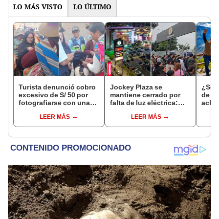
LO MÁS VISTO
LO ÚLTIMO
Turista denunció cobro
Jockey Plaza se
¿Se t
excesivo de S/ 50 por
mantiene cerrado por
de a
fotografiarse con una
falta de luz eléctrica:
aclar
alpaca en Cusco y
¿desde qué hora abrirá
largo
LEER MÁS
LEER MÁS
Serenazgo recuperó el
el centro comercial?
del 6
dinero