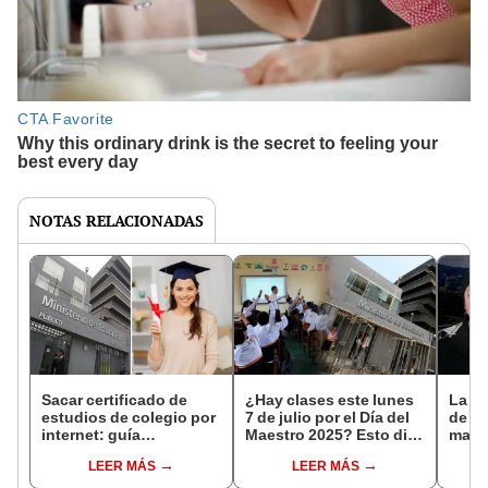
NOTAS RELACIONADAS
Sacar certificado de
¿Hay clases este lunes
La in
estudios de colegio por
7 de julio por el Día del
de Mi
internet: guía
Maestro 2025? Esto dijo
maes
actualizada
Minedu
inglé
LEER MÁS
LEER MÁS
altur