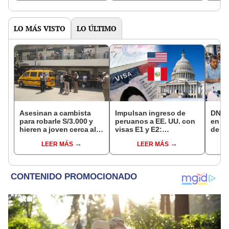
LO MÁS VISTO
LO ÚLTIMO
Asesinan a cambista
Impulsan ingreso de
DNI e
para robarle S/3.000 y
peruanos a EE. UU. con
en Li
hieren a joven cerca al
visas E1 y E2:
de a
Barrio Chino en Lima
emprendedores y
quié
LEER MÁS
LEER MÁS
Cercado
pymes serían los más
acce
beneficiados
requi
cump