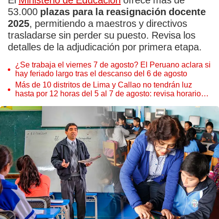
El
Ministerio de Educación
ofrece más de
53.000
plazas para la reasignación docente
2025
, permitiendo a maestros y directivos
trasladarse sin perder su puesto. Revisa los
detalles de la adjudicación por primera etapa.
¿Se trabaja el viernes 7 de agosto? El Peruano aclara si
hay feriado largo tras el descanso del 6 de agosto
Más de 10 distritos de Lima y Callao no tendrán luz
hasta por 12 horas del 5 al 7 de agosto: revisa horarios y
zonas afectadas