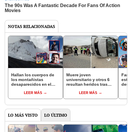
NOTAS RELACIONADAS
Hallan los cuerpos de
Muere joven
Famil
los montañistas
universitario y otros 6
estu
desaparecidos en el
resultan heridos tras
desa
nevado Artesonraju de
vuelco de miniván en
neva
LEER MÁS
LEER MÁS
Áncash
Chimbote
inic
priv
un he
LO MÁS VISTO
LO ÚLTIMO