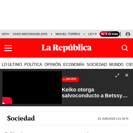
HOY
CASO MOCHASUELDOS
MIGUEL TORRES
LEY PULPÍN
PRECIO DEL
LO ÚLTIMO
POLÍTICA
OPINIÓN
ECONOMÍA
SOCIEDAD
MUNDO
CIE
EN VIVO
Keiko otorga
salvoconducto a Betssy
Chávez y renuevan
Petroperú | Sin Guion con
Rosa María Palacios
Sociedad
22 Jun 2025 | 21:40 h