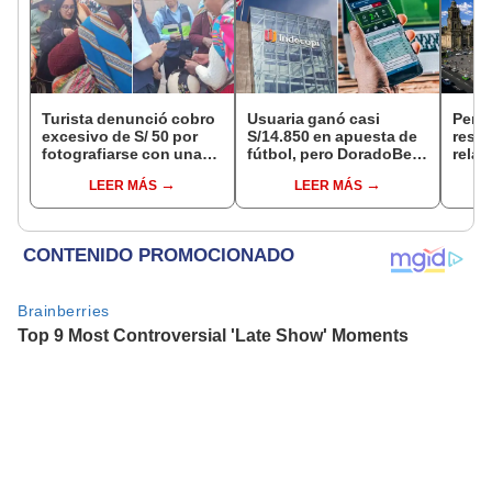
Turista denunció cobro
Usuaria ganó casi
Perú
excesivo de S/ 50 por
S/14.850 en apuesta de
resta
fotografiarse con una
fútbol, pero DoradoBet
relac
alpaca en Cusco y
se negó a pagar:
diplo
LEER MÁS
LEER MÁS
Serenazgo recuperó el
Indecopi multó a la
anul
dinero
empresa con más de S/
19.000