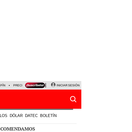
LPÍN
PRECIO DEL DÓLAR
CORTE DE LUZ
INICIAR SESIÓN
VIERNES 7 DE AGOSTO
ALBER
LOS
DÓLAR
DATEC
BOLETÍN
ECOMENDAMOS