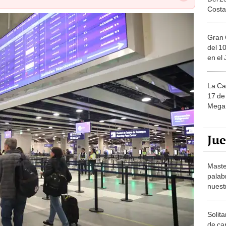
Gran 
del 10
en el
La Ca
17 de 
Mega 
Ju
Maste
palab
nuest
Solita
de ca
moda.
inicia sus operaciones, de manera oficial, este domingo 1 de junio.