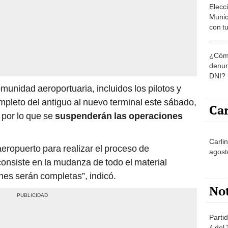
Munic
con tu
miemb
de oct
¿Cómo
la O
denun
DNI?
munidad aeroportuaria, incluidos los pilotos y
mpleto del antiguo al nuevo terminal este sábado,
Car
, por lo que se
suspenderán las operaciones
Carlin
aeropuerto para realizar el proceso de
agost
onsiste en la mudanza de todo el material
nes serán completas”, indicó.
No
Partid
4 del
progr