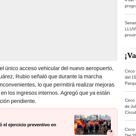
dónde
Senam
LLUV
provi
¡Va
 el único acceso vehicular del nuevo aeropuerto,
Circo 
uárez, Rubio señaló que durante la marcha
del 15
Parqu
 inconvenientes, lo que permitirá realizar mejoras
Migue
 en los ingresos internos. Agregó que ya están
Circo
ación pendiente.
de Jul
Círcul
ó el ejercicio preventivo en
Circo
Del 2
Costa