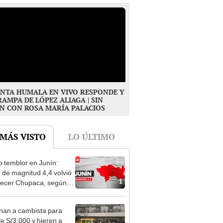
NTA HUMALA EN VIVO RESPONDE Y
RAMPA DE LÓPEZ ALIAGA | SIN
N CON ROSA MARÍA PALACIOS
 MÁS VISTO
LO ÚLTIMO
 temblor en Junín:
 de magnitud 4,4 volvió
1
ecer Chupaca, según
nan a cambista para
le S/3.000 y hieren a
2
 cerca al Barrio Chino en