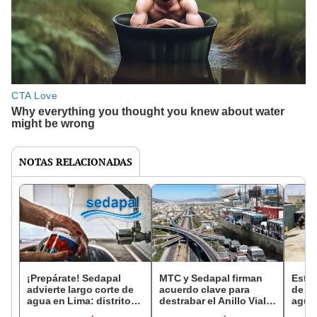
NOTAS RELACIONADAS
¡Prepárate! Sedapal
MTC y Sedapal firman
Estos
advierte largo corte de
acuerdo clave para
de L
agua en Lima: distritos
destrabar el Anillo Vial
agua 
afectados por más de 12
Periférico que unirá
horas