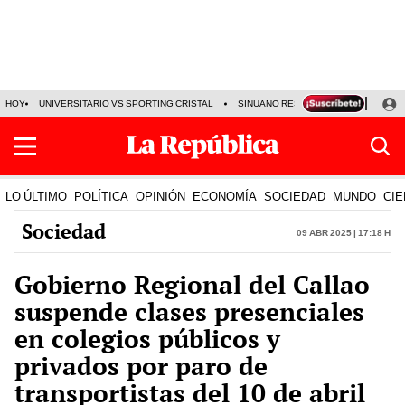
HOY
UNIVERSITARIO VS SPORTING CRISTAL
SINUANO RESULTADOS HOY
CA
LO ÚLTIMO
POLÍTICA
OPINIÓN
ECONOMÍA
SOCIEDAD
MUNDO
CIE
Sociedad
09 Abr 2025 | 17:18 h
Gobierno Regional del Callao
suspende clases presenciales
en colegios públicos y
privados por paro de
transportistas del 10 de abril