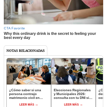
NOTAS RELACIONADAS
¿Cómo saber si una
Elecciones Regionales
¿Cóm
persona contrajo
y Municipales 2026:
denun
matrimonio civil en
consulta con tu DNI si
con 
Reniec?
fuiste elegido miembro
LEER MÁS
LEER MÁS
de mesa para este 4 de