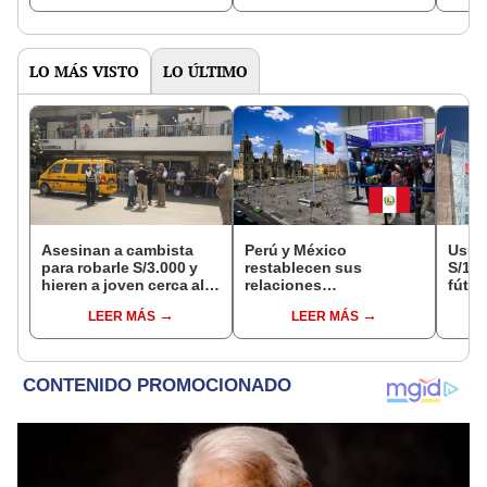
octubre en el link oficial
de la ONPE
LO MÁS VISTO
LO ÚLTIMO
Asesinan a cambista
Perú y México
Usuar
para robarle S/3.000 y
restablecen sus
S/14.
hieren a joven cerca al
relaciones
fútbo
Barrio Chino en Lima
diplomáticas: ¿se
se ne
LEER MÁS
LEER MÁS
Cercado
anulan los visados?
Indec
empr
19.0