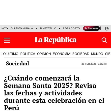
HOY
OLLANTA HUMALA
JANET TELLO
7 DE AGOSTO
TINKA RESULTADOS
LO ÚLTIMO
POLÍTICA
OPINIÓN
ECONOMÍA
SOCIEDAD
MUNDO
CIE
Sociedad
28 Feb 2025 | 12:24 h
¿Cuándo comenzará la
Semana Santa 2025? Revisa
las fechas y actividades
durante esta celebración en el
Perú