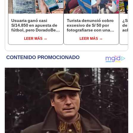
Usuaria ganó casi
Turista denunció cobro
¿Se t
S/14.850 en apuesta de
excesivo de S/ 50 por
de a
fútbol, pero DoradoBet
fotografiarse con una
aclar
se negó a pagar:
alpaca en Cusco y
largo
LEER MÁS
LEER MÁS
Indecopi multó a la
Serenazgo recuperó el
del 6
empresa con más de S/
dinero
19.000