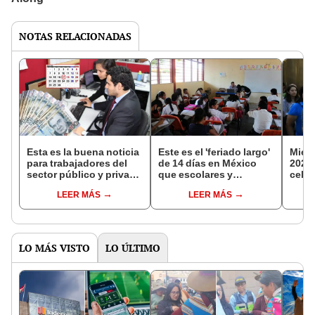
NOTAS RELACIONADAS
Esta es la buena noticia
Este es el 'feriado largo'
Miérc
para trabajadores del
de 14 días en México
2025
sector público y privado
que escolares y
celeb
sobre el primer feriado
profesores podrán
y qué
LEER MÁS
LEER MÁS
largo en Perú este 2025
aprovechar a partir de
mund
esta fecha, según
calendario
LO MÁS VISTO
LO ÚLTIMO