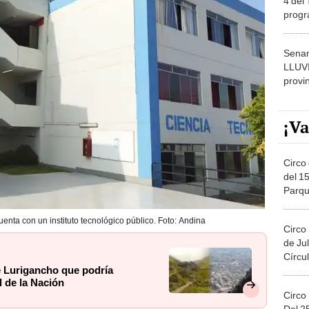
dónde
Senam
LLUV
provi
¡Va
Circo 
del 15
Parqu
Migue
enta con un instituto tecnológico público. Foto: Andina
Circo
de Jul
Círcul
de Lurigancho que podría
l de la Nación
Circo
Del 2
Costa