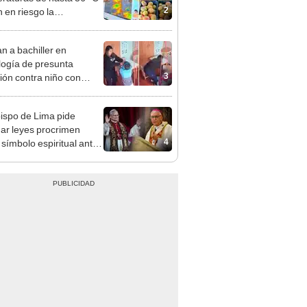
cción de mango y palta
n a bachiller en
logía de presunta
3
ión contra niño con
mo en Surco: cámaras
n el hecho
ispo de Lima pide
ar leyes procrimen
4
símbolo espiritual ante
sita del papa León XIV