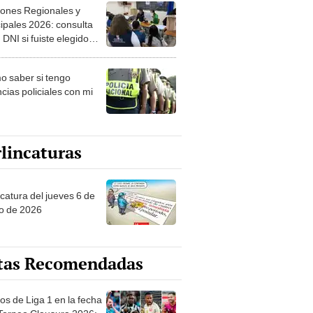
ipales 2026: consulta
 DNI si fuiste elegido
ro de mesa para este 4
ubre en el link oficial de
 saber si tengo
NPE
cias policiales con mi
lincaturas
ncatura del jueves 6 de
o de 2026
tas Recomendadas
os de Liga 1 en la fecha
 Torneo Clausura 2026:
amación, horarios y