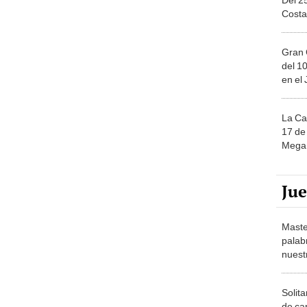
Gran 
del 10
en el
La Ca
17 de 
Mega 
Ju
Maste
palab
nuest
Solita
de ca
moda.