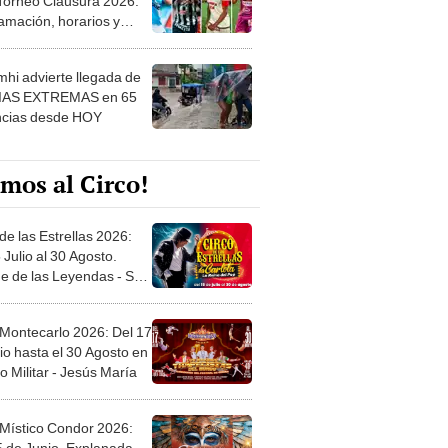
 ver
hi advierte llegada de
IAS EXTREMAS en 65
ncias desde HOY
mos al Circo!
de las Estrellas 2026:
 Julio al 30 Agosto.
e de las Leyendas - San
l
 Montecarlo 2026: Del 17
io hasta el 30 Agosto en
o Militar - Jesús María
 Místico Condor 2026:
5 de Junio. Explanada
 21