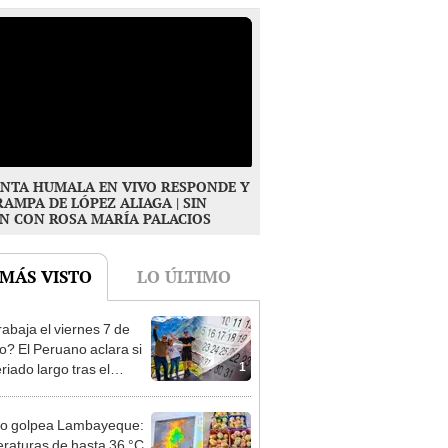
NTA HUMALA EN VIVO RESPONDE Y
RAMPA DE LÓPEZ ALIAGA | SIN
N CON ROSA MARÍA PALACIOS
 MÁS VISTO
LO ÚLTIMO
rabaja el viernes 7 de
o? El Peruano aclara si
1
riado largo tras el
nso del 6 de agosto
ño golpea Lambayeque:
raturas de hasta 36 °C
2
 en riesgo la