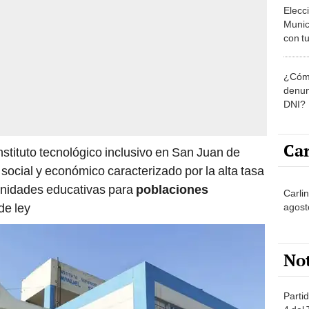
Munic
con tu
miemb
de oct
¿Cómo
la O
denun
DNI?
Car
nstituto tecnológico inclusivo en San Juan de
social y económico caracterizado por la alta tasa
tunidades educativas para
poblaciones
Carli
 de ley
agost
No
Partid
4 del
progr