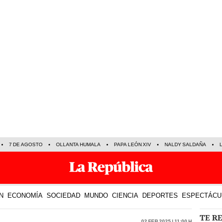
7 DE AGOSTO
OLLANTA HUMALA
PAPA LEÓN XIV
NALDY SALDAÑA
N
ECONOMÍA
SOCIEDAD
MUNDO
CIENCIA
DEPORTES
ESPECTÁCU
TE R
02 Feb 2025 | 11:00 h