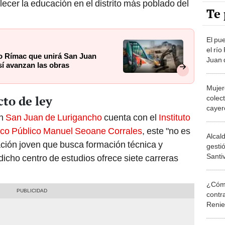
Te 
El pu
el rí
ío Rímac que unirá San Juan
Juan 
sí avanzan las obras
Agust
obras
Mujer
cto de ley
colec
cayer
en
San Juan de Lurigancho
cuenta con el
Instituto
Mafia
ico Público Manuel Seoane Corrales
, este "no es
Alcal
lación joven que busca formación técnica y
gesti
Santi
dicho centro de estudios ofrece siete carreras
polici
no de
¿Cómo
contra
Reni
Elecc