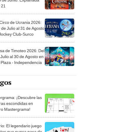
Circo de Ucrania 2026:
 de Julio al 31 de Agosto
 Jockey Club-Surco
sa de Timoteo 2026: Del
Julio al 30 de Agosto en
Plaza - Independencia
egos
rgrama: ¡Descubre las
ras escondidas en
ro Mastergrama!
rio: El legendario juego
rtas que nunca pasa de
 Organiza el mazo y