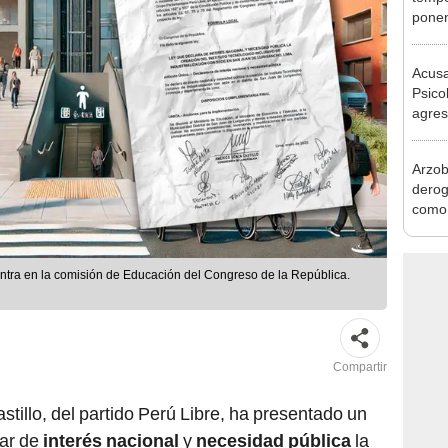
produ
Acusa
Psico
agres
autis
capta
Arzob
derog
como 
la vi
ntra en la comisión de Educación del Congreso de la República.
Compartir
tillo, del partido Perú Libre, ha presentado un
ar de
interés nacional
y
necesidad pública
la
Tecnológico Inclusivo de Industrialización
con