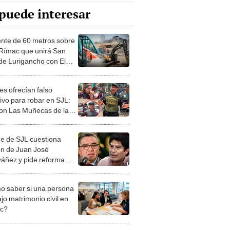
puede interesar
ente de 60 metros sobre
o Rímac que unirá San
de Lurigancho con El
ino: así avanzan las
es ofrecían falso
tivo para robar en SJL:
on Las Muñecas de la
 con armas y drogas
de de SJL cuestiona
ón de Juan José
váñez y pide reforma
al: Hay delincuentes que
berían usar uniforme
 saber si una persona
jo matrimonio civil en
ec?
iones Regionales y