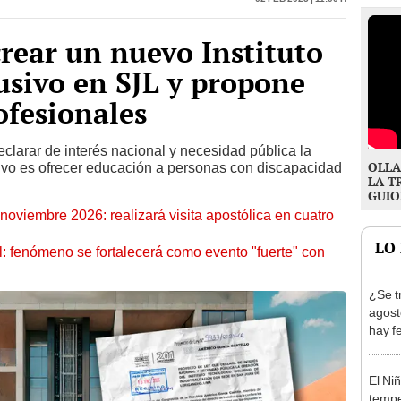
rear un nuevo Instituto
usivo en SJL y propone
ofesionales
clarar de interés nacional y necesidad pública la
OLLA
etivo es ofrecer educación a personas con discapacidad
LA T
GUIO
oviembre 2026: realizará visita apostólica en cuatro
LO
: fenómeno se fortalecerá como evento "fuerte" con
¿Se t
agost
hay fe
desca
El Ni
tempe
ponen