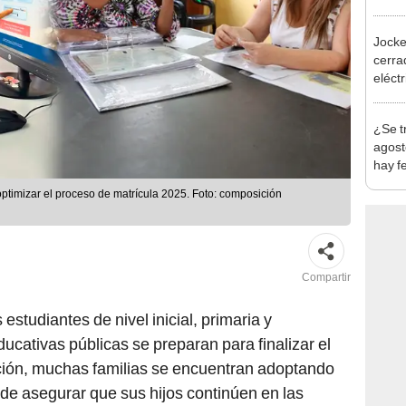
policí
Jocke
cerrad
eléct
abrir
¿Se t
agost
hay fe
desca
ptimizar el proceso de matrícula 2025. Foto: composición
Compartir
s estudiantes de nivel inicial, primaria y
ducativas públicas se preparan para finalizar el
ación, muchas familias se encuentran adoptando
 de asegurar que sus hijos continúen en las