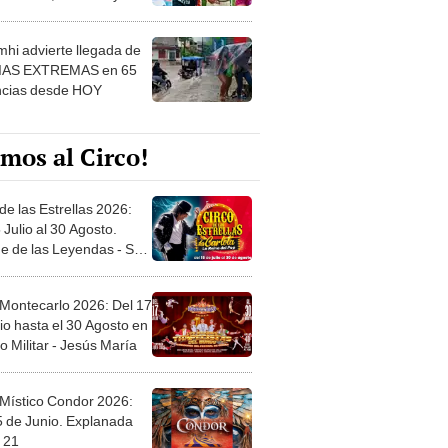
 ver
hi advierte llegada de
IAS EXTREMAS en 65
ncias desde HOY
mos al Circo!
de las Estrellas 2026:
 Julio al 30 Agosto.
e de las Leyendas - San
l
 Montecarlo 2026: Del 17
io hasta el 30 Agosto en
o Militar - Jesús María
 Místico Condor 2026:
5 de Junio. Explanada
 21