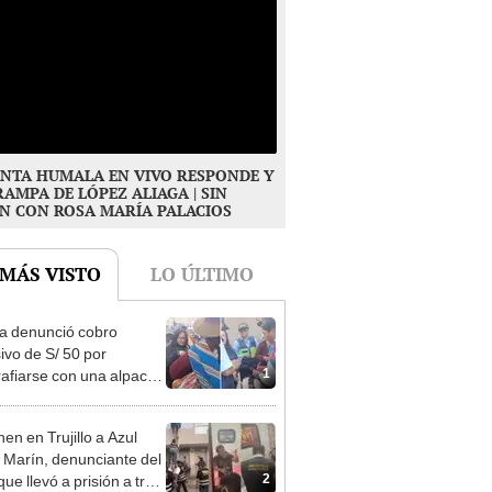
NTA HUMALA EN VIVO RESPONDE Y
RAMPA DE LÓPEZ ALIAGA | SIN
N CON ROSA MARÍA PALACIOS
 MÁS VISTO
LO ÚLTIMO
ta denunció cobro
ivo de S/ 50 por
1
rafiarse con una alpaca
sco y Serenazgo
eró el dinero
en en Trujillo a Azul
 Marín, denunciante del
2
ue llevó a prisión a tres