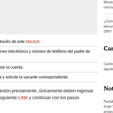
Munic
con tu
miemb
de oct
¿Cómo
la O
denun
DNI?
 través de este
.
ENLACE
Car
orreo electrónico y número de teléfono del padre de
Carli
ive la cuenta.
agost
a y solicite la vacante correspondiente.
No
sesión previamente, únicamente deben ingresar
 siguiente
LINK
y continuar con los pasos
Partid
4 del
progr