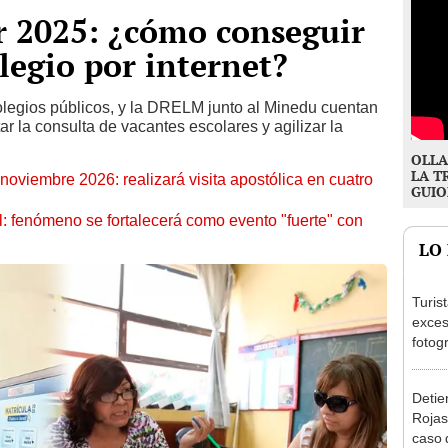
r 2025: ¿cómo conseguir
legio por internet?
colegios públicos, y la DRELM junto al Minedu cuentan
tar la consulta de vacantes escolares y agilizar la
OLLA
LA T
oviembre 2026: realizará visita apostólica en cuatro
GUIO
: fenómeno se fortalecerá como evento "fuerte" con
LO
Turis
exces
fotog
en Cu
recup
Detien
Rojas
caso q