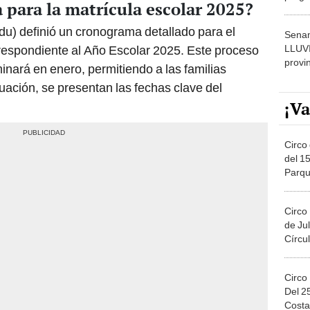
 para la matrícula escolar 2025?
dónde
du) definió un cronograma detallado para el
Senam
LLUV
rrespondiente al Año Escolar 2025. Este proceso
provi
nará en enero, permitiendo a las familias
uación, se presentan las fechas clave del
¡Va
Circo 
del 15
Parqu
Migue
Circo
de Jul
Círcul
Circo
Del 2
Costa