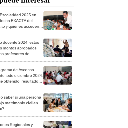
puede interesar
Escolaridad 2025 en
 fecha EXACTA del
ito y quiénes acceden al
icio de S/400
o docente 2024: estos
os montos aprobados
los profesores de
ción superior, según
du
ograma de Ascenso
te todo diciembre 2024:
je obtenido, resultados
inares y finales, vía
du
 saber si una persona
jo matrimonio civil en
ec?
iones Regionales y