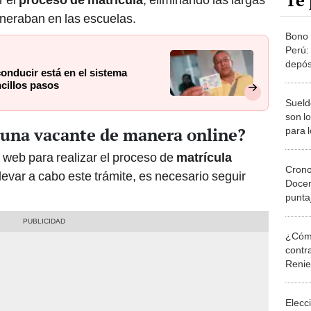
Te 
eneraban en las escuelas.
Bono 
Perú:
depós
conducir está en el sistema
benef
ncillos pasos
Sueld
son l
 una vacante de manera online?
para 
educa
a web para realizar el proceso de
matrícula
Mine
Cron
llevar a cabo este trámite, es necesario seguir
Docen
punta
prelim
Mine
¿Cómo
contra
Reni
Elecc