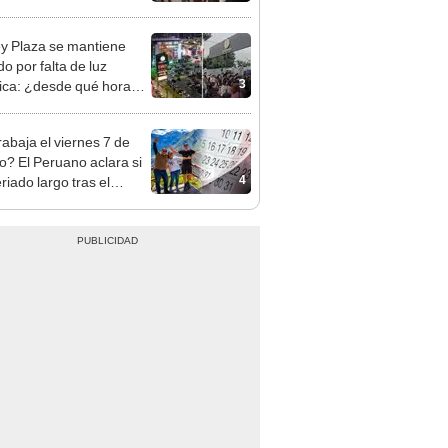
as
y Plaza se mantiene
o por falta de luz
3
rica: ¿desde qué hora
á el centro comercial?
rabaja el viernes 7 de
o? El Peruano aclara si
4
riado largo tras el
nso del 6 de agosto