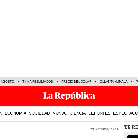
E AGOSTO
TINKA RESULTADOS
PRECIO DEL DÓLAR
OLLANTA HUMALA
P
N
ECONOMÍA
SOCIEDAD
MUNDO
CIENCIA
DEPORTES
ESPECTÁCU
TE R
29 Dic 2024 | 7:24 h