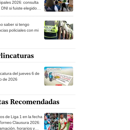
ipales 2026: consulta
 DNI si fuiste elegido
ro de mesa para este 4
ubre en el link oficial de
 saber si tengo
NPE
cias policiales con mi
lincaturas
ncatura del jueves 6 de
o de 2026
tas Recomendadas
os de Liga 1 en la fecha
 Torneo Clausura 2026:
amación, horarios y