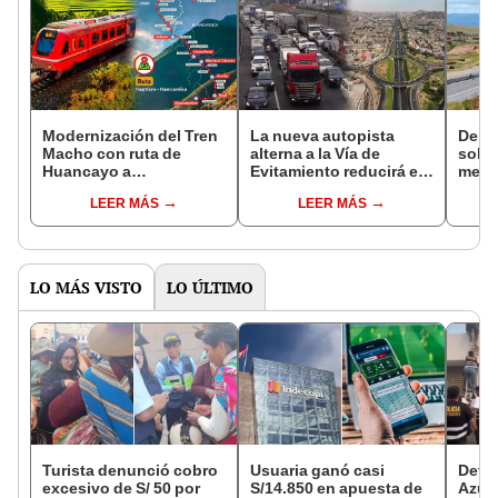
Modernización del Tren
La nueva autopista
De Pe
Macho con ruta de
alterna a la Vía de
solo 
Huancayo a
Evitamiento reducirá el
mega
Huancavelica
tráfico en Lima y Callao:
super
LEER MÁS
LEER MÁS
beneficiará a más de 1.2
así será la ruta en solo
millo
millones de personas
60 minutos
según MTC
LO MÁS VISTO
LO ÚLTIMO
Turista denunció cobro
Usuaria ganó casi
Detie
excesivo de S/ 50 por
S/14.850 en apuesta de
Azul 