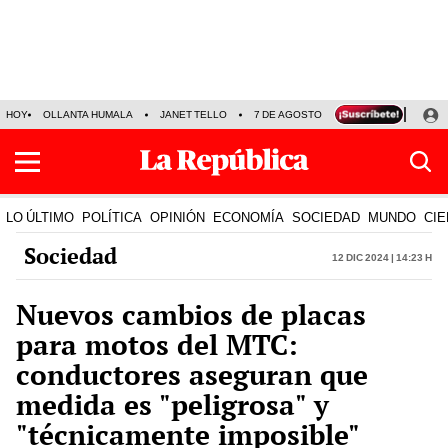
HOY
OLLANTA HUMALA
JANET TELLO
7 DE AGOSTO
TINKA RESULTADOS
LO ÚLTIMO
POLÍTICA
OPINIÓN
ECONOMÍA
SOCIEDAD
MUNDO
CIE
Sociedad
12 Dic 2024 | 14:23 h
Nuevos cambios de placas
para motos del MTC:
conductores aseguran que
medida es "peligrosa" y
"técnicamente imposible"