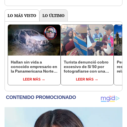
de la ONPE
LO MÁS VISTO
LO ÚLTIMO
Hallan sin vida a
Turista denunció cobro
Perú
conocido empresario en
excesivo de S/ 50 por
resta
la Panamericana Norte
fotografiarse con una
relac
tras ser secuestrado en
alpaca en Cusco y
diplo
LEER MÁS
LEER MÁS
Sullana, Piura
Serenazgo recuperó el
anul
dinero