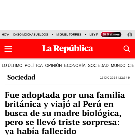
HOY
CASO MOCHASUELDOS
MIGUEL TORRES
LEY PULPÍN
PRECIO DEL
LO ÚLTIMO
POLÍTICA
OPINIÓN
ECONOMÍA
SOCIEDAD
MUNDO
CIE
Sociedad
13 Dic 2024 | 22:34 h
Fue adoptada por una familia
británica y viajó al Perú en
busca de su madre biológica,
pero se llevó triste sorpresa:
ya había fallecido