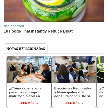
NOTAS RELACIONADAS
¿Cómo saber si una
Elecciones Regionales
¿Cóm
persona contrajo
y Municipales 2026:
denun
matrimonio civil en
consulta con tu DNI si
con 
Reniec?
fuiste elegido miembro
LEER MÁS
LEER MÁS
de mesa para este 4 de
octubre en el link oficial