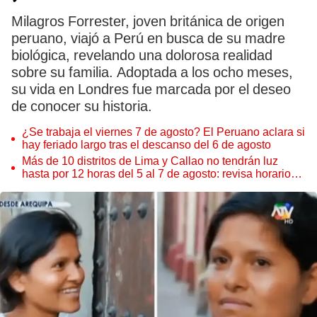
Milagros Forrester, joven británica de origen
peruano, viajó a Perú en busca de su madre
biológica, revelando una dolorosa realidad
sobre su familia. Adoptada a los ocho meses,
su vida en Londres fue marcada por el deseo
de conocer su historia.
¿Se trabaja el viernes 7 de agosto? El Peruano aclara si
hay feriado largo tras el descanso del 6 de agosto
Más de 10 distritos de Lima y Callao no tendrán luz
hasta por 12 horas del 5 al 7 de agosto: revisa horarios y
zonas afectadas