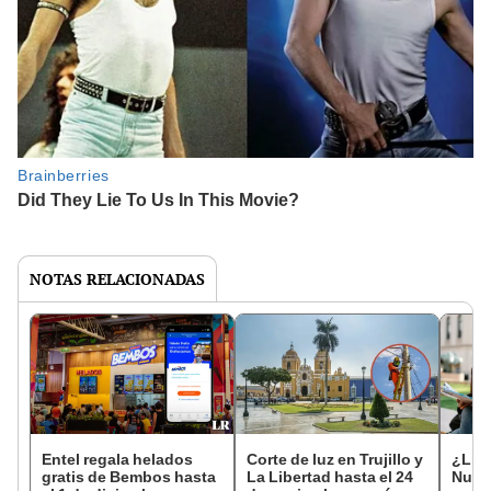
NOTAS RELACIONADAS
Entel regala helados
Corte de luz en Trujillo y
¿List
gratis de Bembos hasta
La Libertad hasta el 24
Nueva