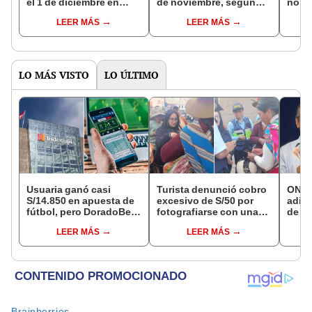
el 1 de diciembre en
de noviembre, según
norte
todo el Perú: consulta
Hidrandina: ¿en qué
resp
LEER MÁS
LEER MÁS
los pasos y tiendas
distritos?
labor
autorizadas
LO MÁS VISTO
LO ÚLTIMO
Usuaria ganó casi
Turista denunció cobro
ONP 
S/14.850 en apuesta de
excesivo de S/50 por
adici
fútbol, pero DoradoBet
fotografiarse con una
de ag
se negó a pagar:
alpaca en Cusco:
que 
LEER MÁS
LEER MÁS
Indecopi multó a la
serenazgo recuperó el
requi
empresa con más de S/
dinero
si so
19.000