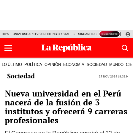
HOY
UNIVERSITARIO VS SPORTING CRISTAL
SINUANO RESULTADOS HOY
CA
LO ÚLTIMO
POLÍTICA
OPINIÓN
ECONOMÍA
SOCIEDAD
MUNDO
CIE
Sociedad
27 Nov 2024 | 8:31 h
Nueva universidad en el Perú
nacerá de la fusión de 3
institutos y ofrecerá 9 carreras
profesionales