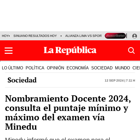
HOY
SINUANO RESULTADOS HOY
ALIANZA LIMA VS SPORT BOYS
JORGE MES
LO ÚLTIMO
POLÍTICA
OPINIÓN
ECONOMÍA
SOCIEDAD
MUNDO
CIE
Sociedad
12 Sep 2024 | 7:11 h
Nombramiento Docente 2024,
consulta el puntaje mínimo y
máximo del examen vía
Minedu