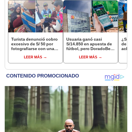
Turista denunció cobro
Usuaria ganó casi
¿Se t
excesivo de S/ 50 por
S/14.850 en apuesta de
de a
fotografiarse con una
fútbol, pero DoradoBet
aclar
alpaca en Cusco y
se negó a pagar:
largo
LEER MÁS
LEER MÁS
Serenazgo recuperó el
Indecopi multó a la
del 6
dinero
empresa con más de S/
19.000