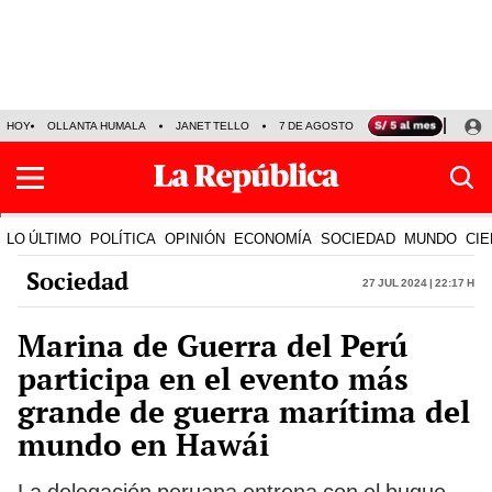
HOY
OLLANTA HUMALA
JANET TELLO
7 DE AGOSTO
TINKA RESULTADOS
LO ÚLTIMO
POLÍTICA
OPINIÓN
ECONOMÍA
SOCIEDAD
MUNDO
CIE
Sociedad
27 Jul 2024 | 22:17 h
Marina de Guerra del Perú
participa en el evento más
grande de guerra marítima del
mundo en Hawái