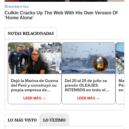
NOTAS RELACIONADAS
Dejó la Marina de Guerra
Del 20 al 25 de julio se
Marin
del Perú y construyó su
prevén OLEAJES
Perú
propia empresa de
INTENSOS en todo el
en el
seguridad, ahora se
litoral peruano, advierte
de má
LEER MÁS
LEER MÁS
expande por CHILE y
Marina de Guerra
requi
ECUADOR
postu
LO MÁS VISTO
LO ÚLTIMO