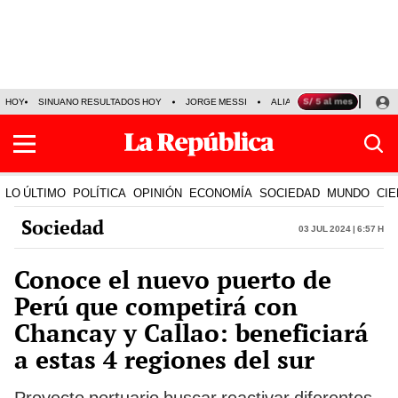
HOY
SINUANO RESULTADOS HOY
JORGE MESSI
ALIANZA LIMA VS SPORT BO
LO ÚLTIMO
POLÍTICA
OPINIÓN
ECONOMÍA
SOCIEDAD
MUNDO
CIE
Sociedad
03 Jul 2024 | 6:57 h
Conoce el nuevo puerto de
Perú que competirá con
Chancay y Callao: beneficiará
a estas 4 regiones del sur