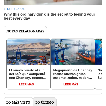
NOTAS RELACIONADAS
El nuevo puerto al sur
Megapuerto de Chancay
No so
del país que competirá
recibe nuevas grúas
los p
con Chancay: conectará
automatizadas: miden
Suda
con Brasil y otros 3
hasta 97 metros y pesan
usar 
LEER MÁS
LEER MÁS
países
más de 80 toneladas
Chan
LO MÁS VISTO
LO ÚLTIMO