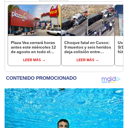
Plaza Vea cerrará horas
Choque fatal en Cusco:
Usuar
antes este miércoles 12
9 muertos y seis heridos
S/14.
de agosto en todo el
deja colisión entre
fútbo
Perú: tiendas atenderán
minivan y camión en
se ne
LEER MÁS
LEER MÁS
hasta las 7 p.m.
Espinar
Indec
empr
19.0