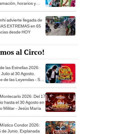
 ver
hi advierte llegada de
IAS EXTREMAS en 65
ncias desde HOY
mos al Circo!
de las Estrellas 2026:
 Julio al 30 Agosto.
e de las Leyendas - San
l
 Montecarlo 2026: Del 17
io hasta el 30 Agosto en
o Militar - Jesús María
 Místico Condor 2026:
5 de Junio. Explanada
 21