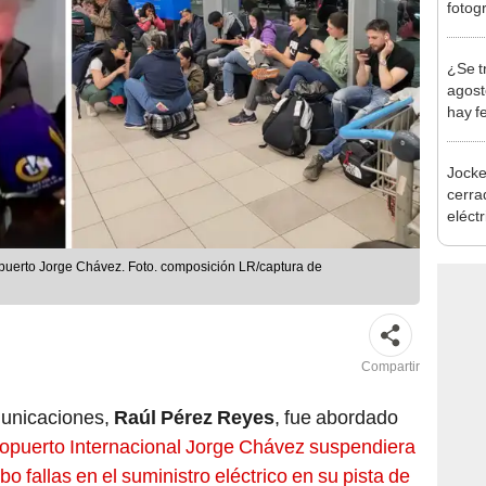
en Cu
recup
¿Se t
agost
hay fe
desca
Jocke
cerrad
eléct
abrir
opuerto Jorge Chávez. Foto. composición LR/captura de
Compartir
municaciones,
Raúl Pérez Reyes
, fue abordado
ropuerto Internacional Jorge Chávez suspendiera
 fallas en el suministro eléctrico en su pista de