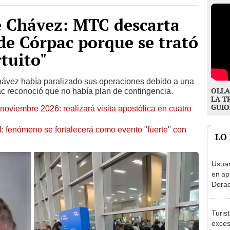
e Chávez: MTC descarta
de Córpac porque se trató
tuito"
hávez había paralizado sus operaciones debido a una
OLLA
pac reconoció que no había plan de contingencia.
LA T
GUIO
oviembre 2026: realizará visita apostólica en cuatro
: fenómeno se fortalecerá como evento "fuerte" con
LO
Usuar
en ap
Dorad
Indec
con m
Turis
exces
fotog