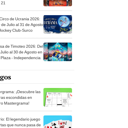
Circo de Ucrania 2026:
 de Julio al 31 de Agosto
 Jockey Club-Surco
sa de Timoteo 2026: Del
Julio al 30 de Agosto en
Plaza - Independencia
egos
rgrama: ¡Descubre las
ras escondidas en
ro Mastergrama!
rio: El legendario juego
rtas que nunca pasa de
 Organiza el mazo y