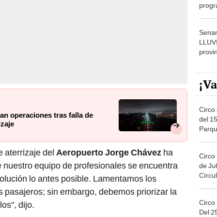
dónde
Senam
LLUV
provi
¡Va
Circo 
n operaciones tras falla de
del 15
izaje
Parqu
Migue
e aterrizaje del
Aeropuerto Jorge Chávez
ha
Circo
ue nuestro equipo de profesionales se encuentra
de Jul
Círcul
 solución lo antes posible. Lamentamos los
 pasajeros; sin embargo, debemos priorizar la
Circo
os", dijo.
Del 2
Costa