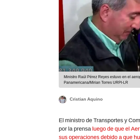
Ministro Raúl Pérez Reyes estuvo en el aer
Panamericana/Mirian Torres URPI-LR
Cristian Aquino
El ministro de Transportes y Co
por la prensa
luego de que el Ae
sus operaciones debido a que hubo