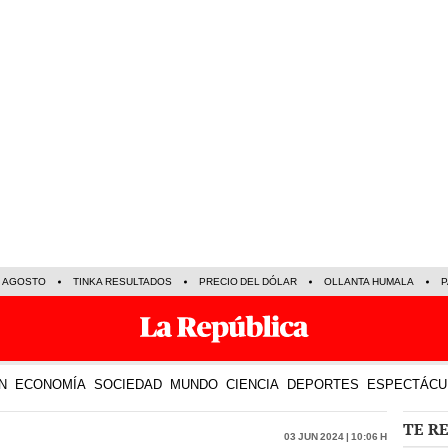
E AGOSTO
TINKA RESULTADOS
PRECIO DEL DÓLAR
OLLANTA HUMALA
P
N
ECONOMÍA
SOCIEDAD
MUNDO
CIENCIA
DEPORTES
ESPECTÁCU
TE R
03 Jun 2024 | 10:06 h