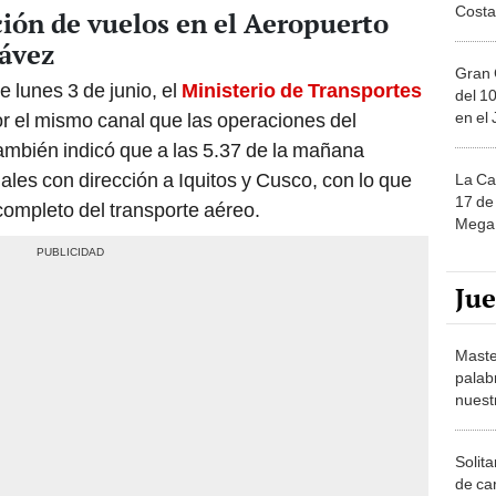
ón de vuelos en el Aeropuerto
hávez
Gran 
 lunes 3 de junio, el
Ministerio de Transportes
del 10
en el
 el mismo canal que las operaciones del
ambién indicó que a las 5.37 de la mañana
es con dirección a Iquitos y Cusco, con lo que
La Ca
17 de 
completo del transporte aéreo.
Mega 
Ju
Maste
palab
nuest
Solita
de ca
moda.