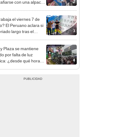
sco y Serenazgo
eró el dinero
rabaja el viernes 7 de
o? El Peruano aclara si
3
riado largo tras el
nso del 6 de agosto
y Plaza se mantiene
o por falta de luz
4
rica: ¿desde qué hora
á el centro comercial?