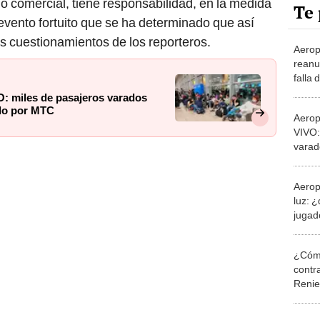
Te 
vento fortuito que se ha determinado que así
os cuestionamientos de los reporteros.
Aerop
reanu
falla 
pista 
: miles de pasajeros varados
ado por MTC
Aerop
VIVO:
varad
vuelo
Aerop
luz: 
jugad
no ll
¿Cómo
contra
Reni
Elecc