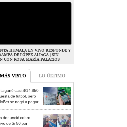
NTA HUMALA EN VIVO RESPONDE Y
RAMPA DE LÓPEZ ALIAGA | SIN
N CON ROSA MARÍA PALACIOS
 MÁS VISTO
LO ÚLTIMO
ia ganó casi S/14.850
uesta de fútbol, pero
1
oBet se negó a pagar:
opi multó a la empresa
ás de S/ 19.000
ta denunció cobro
ivo de S/ 50 por
2
rafiarse con una alpaca