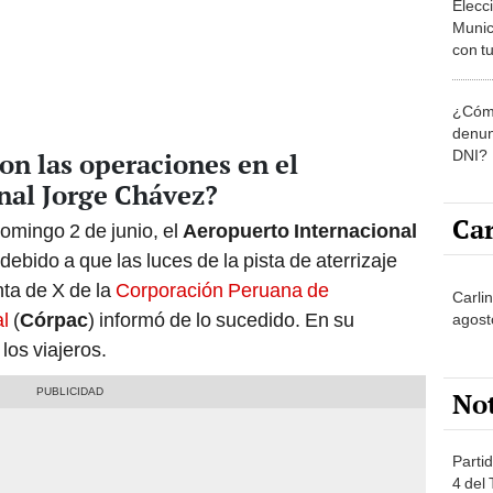
Munic
con tu
miemb
de oct
¿Cómo
la O
denun
DNI?
on las operaciones en el
nal Jorge Chávez?
Car
domingo 2 de junio, el
Aeropuerto Internacional
debido a que las luces de la pista de aterrizaje
nta de X de la
Corporación Peruana de
Carli
l
(
Córpac
) informó de lo sucedido. En su
agost
los viajeros.
No
Partid
4 del
progr