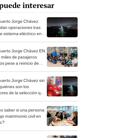
puede interesar
uerto Jorge Chávez:
dan operaciones tras
de sistema eléctrico en
de aterrizaje
uerto Jorge Chávez EN
 miles de pasajeros
os pese a reinicio de
s anunciado por MTC
uerto Jorge Chávez sin
¿quiénes son los
ores de la selección que
egaron a Lima?
 saber si una persona
jo matrimonio civil en
ec?
iones Regionales y