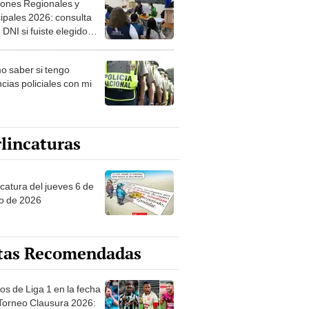
ipales 2026: consulta
 DNI si fuiste elegido
ro de mesa para este 4
ubre en el link oficial de
 saber si tengo
NPE
cias policiales con mi
lincaturas
ncatura del jueves 6 de
o de 2026
tas Recomendadas
os de Liga 1 en la fecha
 Torneo Clausura 2026:
amación, horarios y