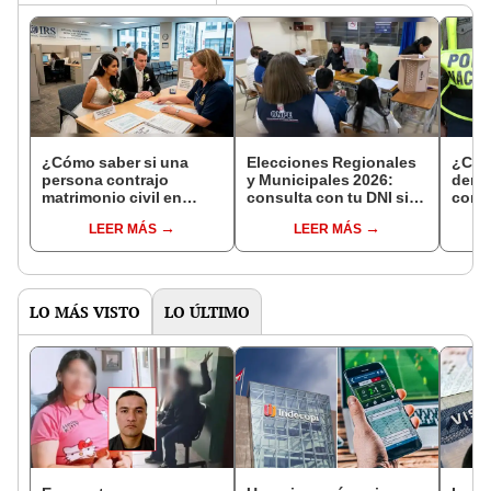
¿Cómo saber si una
Elecciones Regionales
¿Cóm
persona contrajo
y Municipales 2026:
denun
matrimonio civil en
consulta con tu DNI si
con 
Reniec?
fuiste elegido miembro
LEER MÁS
LEER MÁS
de mesa para este 4 de
octubre en el link oficial
de la ONPE
LO MÁS VISTO
LO ÚLTIMO