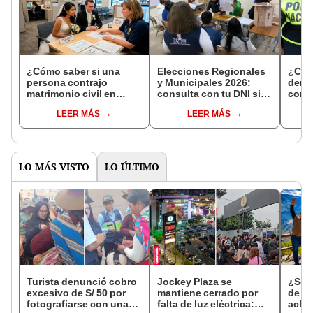
¿Cómo saber si una
Elecciones Regionales
¿Cóm
persona contrajo
y Municipales 2026:
denun
matrimonio civil en
consulta con tu DNI si
con 
Reniec?
fuiste elegido miembro
LEER MÁS
LEER MÁS
de mesa para este 4 de
octubre en el link oficial
de la ONPE
LO MÁS VISTO
LO ÚLTIMO
Turista denunció cobro
Jockey Plaza se
¿Se t
excesivo de S/ 50 por
mantiene cerrado por
de a
fotografiarse con una
falta de luz eléctrica:
aclar