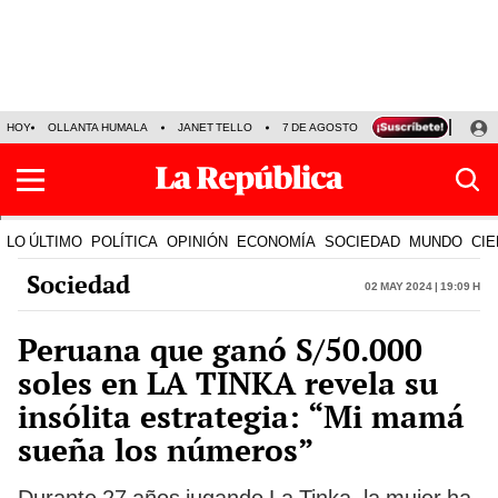
HOY
OLLANTA HUMALA
JANET TELLO
7 DE AGOSTO
TINKA RESULTADOS
LO ÚLTIMO
POLÍTICA
OPINIÓN
ECONOMÍA
SOCIEDAD
MUNDO
CIE
Sociedad
02 May 2024 | 19:09 h
Peruana que ganó S/50.000
soles en LA TINKA revela su
insólita estrategia: “Mi mamá
sueña los números”