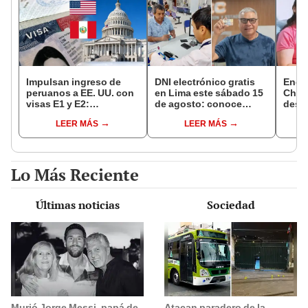
Impulsan ingreso de
DNI electrónico gratis
Encu
peruanos a EE. UU. con
en Lima este sábado 15
Chorr
visas E1 y E2:
de agosto: conoce
desap
emprendedores y
quiénes pueden
tras 
LEER MÁS
LEER MÁS
pymes serían los más
acceder y qué
sujet
beneficiados
requisitos deben
Robl
cumplir
impl
Lo Más Reciente
Últimas noticias
Sociedad
Murió Jorge Messi, papá de
Atacan paradero de la