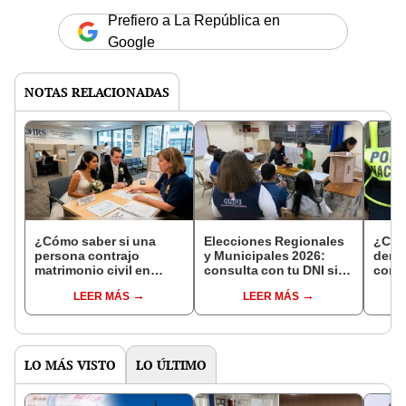
Prefiero a La República en
Google
NOTAS RELACIONADAS
¿Cómo saber si una
Elecciones Regionales
¿Cóm
persona contrajo
y Municipales 2026:
denun
matrimonio civil en
consulta con tu DNI si
con 
Reniec?
fuiste elegido miembro
LEER MÁS
LEER MÁS
de mesa para este 4 de
octubre en el link oficial
de la ONPE
LO MÁS VISTO
LO ÚLTIMO