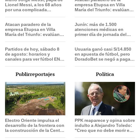
Lionel Messi, a los 68 años
empresa Etupsa en Villa
por una complicada
María del Triunfo: evalúan
enfermedad
paralizar sus operaciones
Atacan paradero de la
Junín: más de 1.500
empresa Etupsa en Villa
atenciones médicas en
María del Triunfo: evalúan
primer día de jornada del
paralizar sus operaciones
Minsa Móvil para afectados
por sismos
Partidos de hoy, sábado 8
Usuaria ganó casi S/14.850
de agosto: horarios y
en apuesta de fútbol, pero
canales para ver fútbol EN
DoradoBet se negó a pagar:
VIVO
Indecopi multó a la empresa
con más de S/ 19.000
Publirreportajes
Política
Electro Oriente impulsa el
PPK reaparece y opina sobre
desarrollo de la frontera con
indulto a Alejandro Toledo:
la construcción de la Central
"Creo que no debe morir en
Solar de San Antonio del
la cárcel"