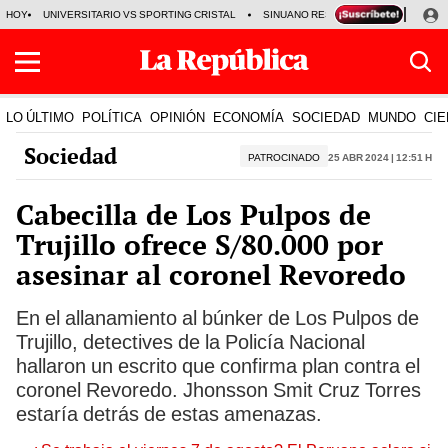
HOY
UNIVERSITARIO VS SPORTING CRISTAL
SINUANO RESULTADOS HOY
CA
LO ÚLTIMO
POLÍTICA
OPINIÓN
ECONOMÍA
SOCIEDAD
MUNDO
CIE
Sociedad
PATROCINADO
25 Abr 2024 | 12:51 h
Cabecilla de Los Pulpos de
Trujillo ofrece S/80.000 por
asesinar al coronel Revoredo
En el allanamiento al búnker de Los Pulpos de
Trujillo, detectives de la Policía Nacional
hallaron un escrito que confirma plan contra el
coronel Revoredo. Jhonsson Smit Cruz Torres
estaría detrás de estas amenazas.