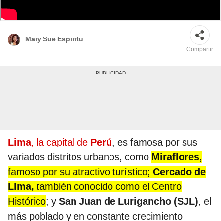
Lima alberga una gran diversidad étnica y cultural, lo que se refleja en su
arquitectura, tradiciones y festividades. Foto: composición LR/Andina
Mary Sue Espiritu
Compartir
Lima
, la capital de
Perú
, es famosa por sus
variados distritos urbanos, como
Miraflores
,
famoso por su atractivo turístico;
Cercado de
Lima,
también conocido como el Centro
Histórico
; y
San Juan de Lurigancho (SJL)
, el
más poblado y en constante crecimiento