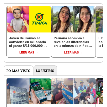
Joven de Comas se
Peruana asombra al
Este 
convierte en millonario
revelar las diferencias
bonit
al ganar S/11.000.000 en
en la crianza de niños
la IA
LA TINKA: esta fue su
en Perú y España: "Ven
de la
LEER MÁS
LEER MÁS
estrategia
Peppa Pig en italiano"
los 
LO MÁS VISTO
LO ÚLTIMO