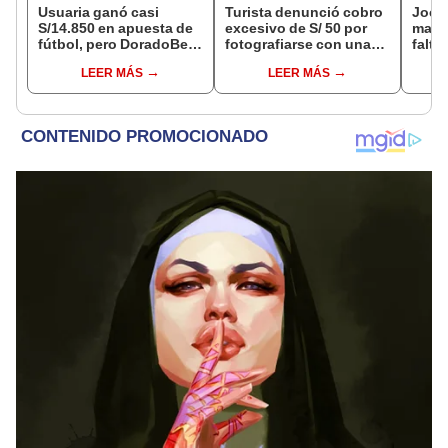
Usuaria ganó casi
Turista denunció cobro
Jocke
S/14.850 en apuesta de
excesivo de S/ 50 por
manti
fútbol, pero DoradoBet
fotografiarse con una
falta
se negó a pagar:
alpaca en Cusco y
¿desd
LEER MÁS
LEER MÁS
Indecopi multó a la
Serenazgo recuperó el
el ce
empresa con más de S/
dinero
19.000