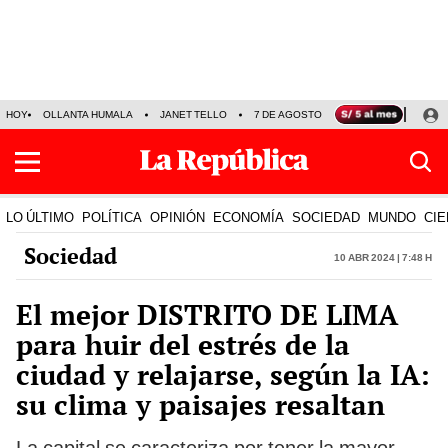
HOY
OLLANTA HUMALA
JANET TELLO
7 DE AGOSTO
TINKA RESULTADOS
LO ÚLTIMO
POLÍTICA
OPINIÓN
ECONOMÍA
SOCIEDAD
MUNDO
CIE
Sociedad
10 Abr 2024 | 7:48 h
El mejor DISTRITO DE LIMA
para huir del estrés de la
ciudad y relajarse, según la IA:
su clima y paisajes resaltan