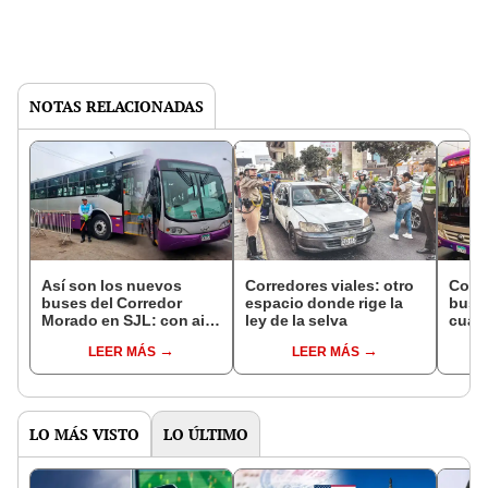
NOTAS RELACIONADAS
Así son los nuevos
Corredores viales: otro
Corr
buses del Corredor
espacio donde rige la
buse
Morado en SJL: con aire
ley de la selva
cuan
acondicionado y para
San 
LEER MÁS
LEER MÁS
160 pasajeros
LO MÁS VISTO
LO ÚLTIMO