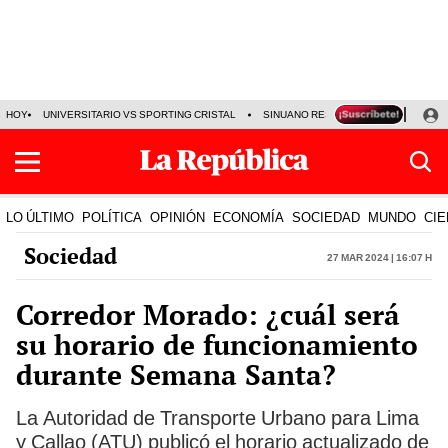
HOY
UNIVERSITARIO VS SPORTING CRISTAL
SINUANO RESULTADOS HOY
CA
LO ÚLTIMO
POLÍTICA
OPINIÓN
ECONOMÍA
SOCIEDAD
MUNDO
CIE
Sociedad
27 Mar 2024 | 16:07 h
Corredor Morado: ¿cuál será
su horario de funcionamiento
durante Semana Santa?
La Autoridad de Transporte Urbano para Lima
y Callao (ATU) publicó el horario actualizado de