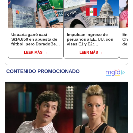
Usuaria ganó casi
Impulsan ingreso de
Encu
S/14.850 en apuesta de
peruanos a EE. UU. con
Chorr
fútbol, pero DoradoBet
visas E1 y E2:
desap
se negó a pagar:
emprendedores y
tras 
LEER MÁS
LEER MÁS
Indecopi multó a la
pymes serían los más
sujet
empresa con más de S/
beneficiados
Robl
19.000
impl