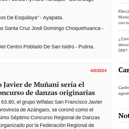
hos De Esquilaya" - Ayapata.
Munic
con tu
jas Santa Cruz José Domingo Choquehuanca -
miemb
de oct
¿Cómo
la O
denun
el Centro Poblado De San Isidro - Putina.
DNI?
Car
4/2/2024
 Javier de Muñani sería el
Carlin
oncurso de danzas originarias
agost
63.80, el grupo Wifalas San Francisco Javier
provincia de Azángaro, se coronó como el
No
ésimo Séptimo Concurso Regional de Danzas
 organizado por la Federación Regional de
Partid
l contexto de la Festividad Virgen de la
4 del
progr