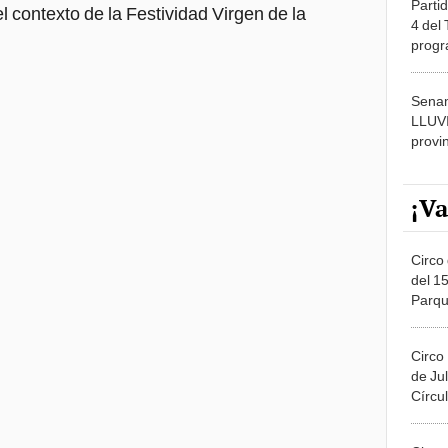
dónde
Senam
LLUV
provi
¡Va
Circo 
del 15
Parqu
Migue
Circo
de Jul
Círcul
Circo
Del 2
Costa
4/2/2024