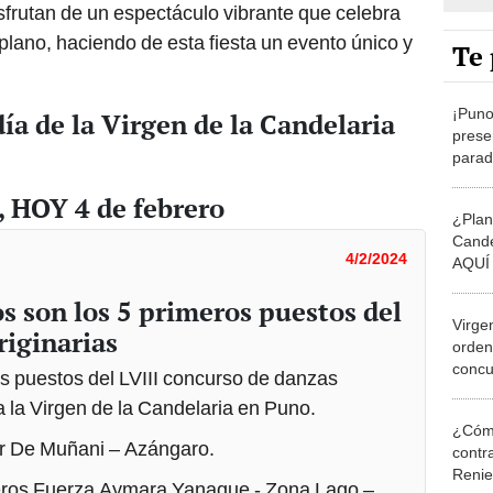
Te 
¡Puno
ía de la Virgen de la Candelaria
prese
parada
Cande
a, HOY 4 de febrero
¿Plane
Cande
4/2/2024
AQUÍ 
activ
s son los 5 primeros puestos del
Virge
riginarias
orden
concu
ros puestos del LVIII concurso de danzas
danza
 a la Virgen de la Candelaria en Puno.
¿Cómo
er De Muñani – Azángaro.
contra
Reni
reros Fuerza Aymara Yanaque - Zona Lago –
Elecc