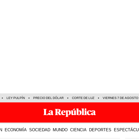
LEY PULPÍN
PRECIO DEL DÓLAR
CORTE DE LUZ
VIERNES 7 DE AGOSTO
N
ECONOMÍA
SOCIEDAD
MUNDO
CIENCIA
DEPORTES
ESPECTÁCU
TE R
06 Jun 2025 | 13:21 h