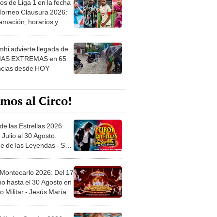
 ver
hi advierte llegada de
IAS EXTREMAS en 65
ncias desde HOY
mos al Circo!
de las Estrellas 2026:
 Julio al 30 Agosto.
e de las Leyendas - San
l
 Montecarlo 2026: Del 17
io hasta el 30 Agosto en
o Militar - Jesús María
 Místico Condor 2026:
5 de Junio. Explanada
 21