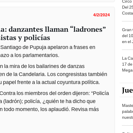
ia: danzantes llaman “ladrones”
Gran 
stas y policías
del 10
en el
 Santiago de Pupuja apelaron a frases en
azo a los parlamentarios.
La Ca
17 de 
n la mira de los bailarines de danzas
Mega 
en de la Candelaria. Los congresistas también
 papel frente a la actual coyuntura política.
Ju
Contra los miembros del orden dijeron: “Policía
ua (ladrón); policía, ¿quién te ha dicho que
Maste
 en todo momento, los aplaudió. Revisa más
palab
nuest
Solita
de ca
moda.