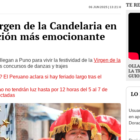
irgen de la Candelaria en
ación más emocionante
legan a Puno para vivir la festividad de la
Virgen de la
OLLA
s concursos de danzas y trajes
LA T
GUIO
 El Peruano aclara si hay feriado largo tras el
ao no tendrán luz hasta por 12 horas del 5 al 7 de
LO
ectadas
Usuar
en ap
Dorad
Indec
con m
Perú 
sus r
¿se a