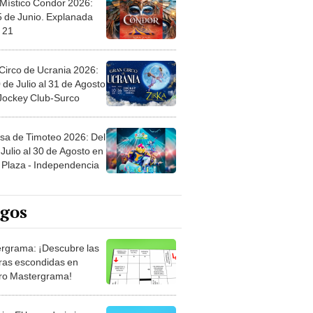
Circo de Ucrania 2026:
 de Julio al 31 de Agosto
 Jockey Club-Surco
sa de Timoteo 2026: Del
Julio al 30 de Agosto en
Plaza - Independencia
egos
rgrama: ¡Descubre las
ras escondidas en
ro Mastergrama!
rio: El legendario juego
rtas que nunca pasa de
 Organiza el mazo y