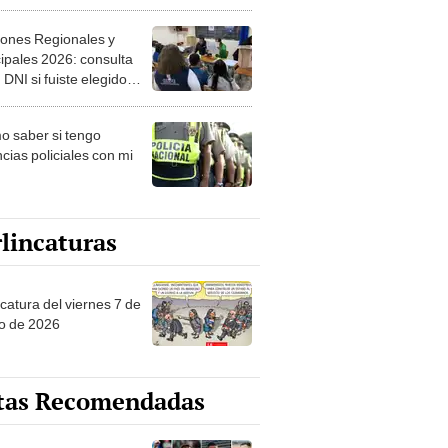
ipales 2026: consulta
 DNI si fuiste elegido
ro de mesa para este 4
ubre en el link oficial de
 saber si tengo
NPE
cias policiales con mi
lincaturas
catura del viernes 7 de
o de 2026
tas Recomendadas
os de Liga 1 en la fecha
 Torneo Clausura 2026:
amación, horarios y