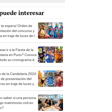
puede interesar
 te espera! Orden de
ntación del concurso y
 en traje de luces de la
laria 2024
as ir a la Fiesta de la
laria en Puno? Conoce
todo su cronograma de
idades
n de la Candelaria 2024:
 de presentación del
rso en traje de luces y
s originarias
 saber si una persona
jo matrimonio civil en
ec?
iones Regionales y