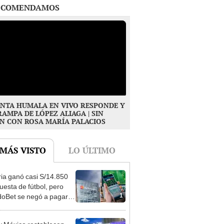
NTA HUMALA EN VIVO RESPONDE Y
RAMPA DE LÓPEZ ALIAGA | SIN
N CON ROSA MARÍA PALACIOS
 MÁS VISTO
LO ÚLTIMO
ia ganó casi S/14.850
uesta de fútbol, pero
1
oBet se negó a pagar:
opi multó a la empresa
ás de S/ 19.000
y México restablecen
elaciones diplomáticas:
2
nulan los visados?