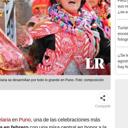
Turis
exces
fotog
en Cu
recup
¿Se t
agost
hay fe
desca
laria se desarrollan por todo lo grande en Puno. Foto: composición
Compartir
laria
en
Puno
, una de las celebraciones más
 en febrero
con una misa central en honor a la
 la nevada, cientos de personas y autoridades se