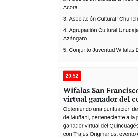
3. Asociación Cultural "Chunc
4. Agrupación Cultural Unuca
Azángaro.
5. Conjunto Juventud Wifalas D
20:52
Wifalas San Francisco
virtual ganador del c
Obteniendo una puntuación de 
de Muñani, perteneciente a la 
ganador virtual del Quincuag
con Trajes Originarios, evento
Folklore y Cultura de Puno en e
Candelaria.