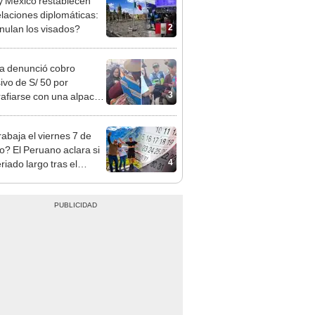
ta denunció cobro
ivo de S/ 50 por
3
rafiarse con una alpaca
sco y Serenazgo
eró el dinero
rabaja el viernes 7 de
o? El Peruano aclara si
4
riado largo tras el
nso del 6 de agosto