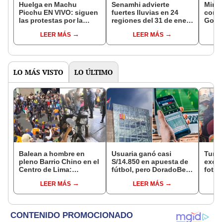
Huelga en Machu
Senamhi advierte
Mincu
Picchu EN VIVO: siguen
fuertes lluvias en 24
contr
las protestas por la
regiones del 31 de enero
Gobi
venta de entradas
al 2 de febrero: ¿cuáles
repr
LEER MÁS
LEER MÁS
electrónicas al
son?
santuario
LO MÁS VISTO
LO ÚLTIMO
Balean a hombre en
Usuaria ganó casi
Turis
pleno Barrio Chino en el
S/14.850 en apuesta de
exces
Centro de Lima:
fútbol, pero DoradoBet
fotog
criminales intentaron
se negó a pagar:
alpa
LEER MÁS
LEER MÁS
fugarse
Indecopi multó a la
Seren
empresa con más de S/
dine
19.000