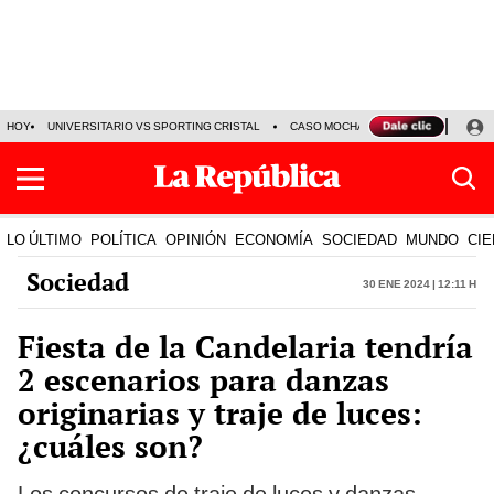
HOY
UNIVERSITARIO VS SPORTING CRISTAL
CASO MOCHASUELDOS
MIGUEL
LO ÚLTIMO
POLÍTICA
OPINIÓN
ECONOMÍA
SOCIEDAD
MUNDO
CIE
Sociedad
30 Ene 2024 | 12:11 h
Fiesta de la Candelaria tendría
2 escenarios para danzas
originarias y traje de luces:
¿cuáles son?