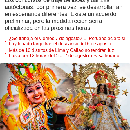
Los concursos de traje de luces y danzas
autóctonas, por primera vez, se desarrollarían
en escenarios diferentes. Existe un acuerdo
preliminar, pero la medida recién sería
oficializada en las próximas horas.
¿Se trabaja el viernes 7 de agosto? El Peruano aclara si
hay feriado largo tras el descanso del 6 de agosto
Más de 10 distritos de Lima y Callao no tendrán luz
hasta por 12 horas del 5 al 7 de agosto: revisa horarios y
zonas afectadas