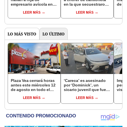
empresario avícola en
en la que secuestraron a
de hi
una vivienda de
hija de empresario
avíco
LEER MÁS
LEER MÁS
Carabayllo
avícola
inve
LO MÁS VISTO
LO ÚLTIMO
Plaza Vea cerrará horas
‘Careca’ es asesinado
Impu
antes este miércoles 12
por ‘Dominick’, un
perua
de agosto en todo el
sicario juvenil que fue
visas
Perú: tiendas atenderán
capturado tras el crimen
empr
LEER MÁS
LEER MÁS
hasta las 7 p.m.
pyme
bene