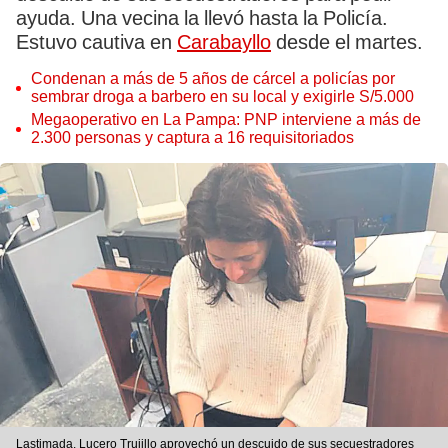
ayuda. Una vecina la llevó hasta la Policía.
Estuvo cautiva en
Carabayllo
desde el martes.
Condenan a más de 5 años de cárcel a policías por
sembrar droga a barbero en su local y exigirle S/5.000
Megaoperativo en La Pampa: PNP interviene a más de
2.300 personas y captura a 16 requisitoriados
Lastimada. Lucero Trujillo aprovechó un descuido de sus secuestradores