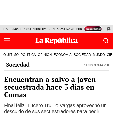
HOY
SINUANO RESULTADOS HOY
ALIANZA LIMA VS SPORT BOYS
JORGE MES
LO ÚLTIMO
POLÍTICA
OPINIÓN
ECONOMÍA
SOCIEDAD
MUNDO
CIE
Sociedad
11 Nov 2023 | 4:51 h
Encuentran a salvo a joven
secuestrada hace 3 días en
Comas
Final feliz. Lucero Trujillo Vargas aprovechó un
descuido de sus secuestradores para pedir