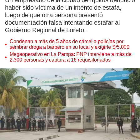
Un empresario de la ciudad de Iquitos denunció
haber sido víctima de un intento de estafa,
luego de que otra persona presentó
documentación falsa intentando estafar al
Gobierno Regional de Loreto.
Condenan a más de 5 años de cárcel a policías por
sembrar droga a barbero en su local y exigirle S/5.000
Megaoperativo en La Pampa: PNP interviene a más de
2.300 personas y captura a 16 requisitoriados