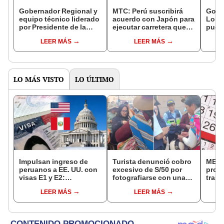
Gobernador Regional y
MTC: Perú suscribirá
Gobe
equipo técnico liderado
acuerdo con Japón para
Loret
por Presidente de la
ejecutar carretera que
pueb
Cámara de Comercio de
unirá Amazonas y
imped
LEER MÁS
LEER MÁS
Loreto se reunieron con
Loreto
su lo
Premier
LO MÁS VISTO
LO ÚLTIMO
Impulsan ingreso de
Turista denunció cobro
MEF 
peruanos a EE. UU. con
excesivo de S/50 por
prop
visas E1 y E2:
fotografiarse con una
trasl
emprendedores y
alpaca en Cusco:
no se
LEER MÁS
LEER MÁS
pymes serían los más
serenazgo recuperó el
“Lune
beneficiados
dinero