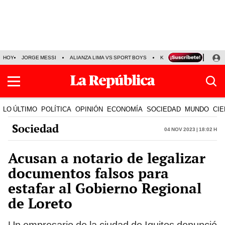
HOY
JORGE MESSI
ALIANZA LIMA VS SPORT BOYS
KENJI FUJIMORI
PRE
LO ÚLTIMO
POLÍTICA
OPINIÓN
ECONOMÍA
SOCIEDAD
MUNDO
CIE
Sociedad
04 Nov 2023 | 18:02 h
Acusan a notario de legalizar
documentos falsos para
estafar al Gobierno Regional
de Loreto