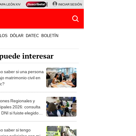
APA LEÓN XIV
NALDY SALDAÑA
INICIAR SESIÓN
LA BELLA LUZ
MAGALY MEDINA
HORÓS
LOS
DÓLAR
DATEC
BOLETÍN
puede interesar
 saber si una persona
jo matrimonio civil en
ec?
iones Regionales y
ipales 2026: consulta
 DNI si fuiste elegido
ro de mesa para este 4
ubre en el link oficial de
 saber si tengo
NPE
cias policiales con mi