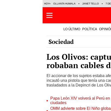
HOY
OLLANTA HUMALA
JANET TELLO
7 D
LO ÚLTIMO
POLÍTICA
OPINIÓ
Sociedad
Los Olivos: capt
robaban cables d
El accionar de los sujetos estaba af
incautó una pistola que tenía una ca
trasladados a la Depincri de Los Oli
Papa León XIV volverá al Perú en n
ciudades
OMM advierte sobre El Niño global