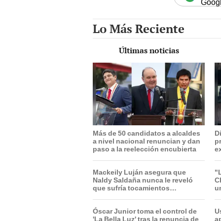
Goog
Lo Más Reciente
Últimas noticias
Más de 50 candidatos a alcaldes
D
a nivel nacional renuncian y dan
p
paso a la reelección encubierta
e
T
Mackeily Luján asegura que
"
Naldy Saldaña nunca le reveló
C
que sufría tocamientos
un
indebidos en La Bella Luz: "No
i
tuvo esa confianza de contarme"
Óscar Junior toma el control de
U
'La Bella Luz' tras la renuncia de
a