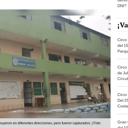
DNI?
¡Va
Circo 
del 15
Parqu
Migue
Circo
de Jul
Círcul
Circo
Del 2
Costa
Gran 
 huyeron en diferentes direcciones, pero fueron capturados. | Foto:
del 10