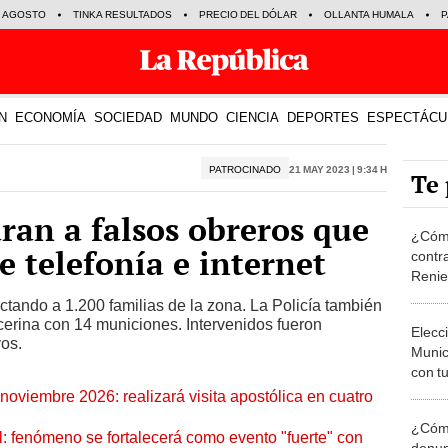
E AGOSTO
TINKA RESULTADOS
PRECIO DEL DÓLAR
OLLANTA HUMALA
P
N
ECONOMÍA
SOCIEDAD
MUNDO
CIENCIA
DEPORTES
ESPECTÁCU
PATROCINADO
21 May 2023 | 9:34 h
Te 
uran a falsos obreros que
¿Cómo
e telefonía e internet
contra
Reni
ectando a 1.200 familias de la zona. La Policía también
cerina con 14 municiones. Intervenidos fueron
Elecc
vos.
Munic
con tu
miemb
oviembre 2026: realizará visita apostólica en cuatro
de oct
¿Cómo
la O
: fenómeno se fortalecerá como evento "fuerte" con
denun