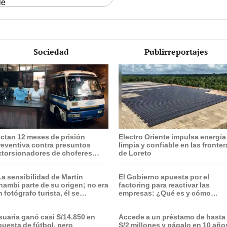
le
Sociedad
Publirreportajes
ictan 12 meses de prisión
Electro Oriente impulsa energía
reventiva contra presuntos
limpia y confiable en las fronte
xtorsionadores de choferes
de Loreto
ranslima en SMP
La sensibilidad de Martín
El Gobierno apuesta por el
hambi parte de su origen; no era
factoring para reactivar las
 fotógrafo turista, él se
empresas: ¿Qué es y cómo
ntegraba con el pueblo”
funciona?
suaria ganó casi S/14.850 en
Accede a un préstamo de hasta
puesta de fútbol, pero
S/2 millones y págalo en 10 año