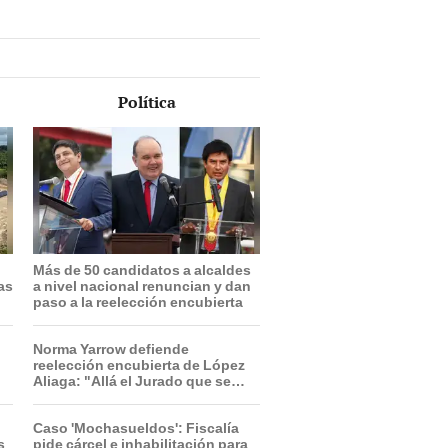
Política
Más de 50 candidatos a alcaldes
ras
a nivel nacional renuncian y dan
paso a la reelección encubierta
Norma Yarrow defiende
reelección encubierta de López
Aliaga: "Allá el Jurado que se
deja sacar la vuelta"
Caso 'Mochasueldos': Fiscalía
s
pide cárcel e inhabilitación para