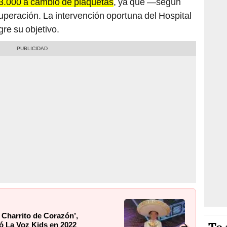
S/3.000 a cambio de plaquetas
, ya que —según
uperación. La intervención oportuna del Hospital
gre su objetivo.
 Charrito de Corazón’,
ó La Voz Kids en 2022