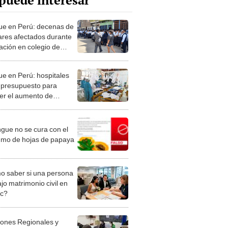
puede interesar
e en Perú: decenas de
ares afectados durante
ación en colegio de
ayo
e en Perú: hospitales
 presupuesto para
er el aumento de
ntes en Piura
ngue no se cura con el
mo de hojas de papaya
 saber si una persona
jo matrimonio civil en
ec?
iones Regionales y