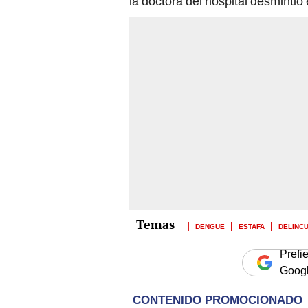
la doctora del hospital desmintió
DENGUE
ESTAFA
DELINC
Prefi
Goog