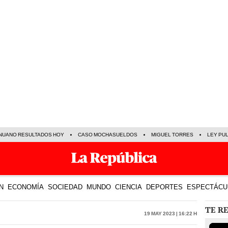
NUANO RESULTADOS HOY
CASO MOCHASUELDOS
MIGUEL TORRES
LEY PU
N
ECONOMÍA
SOCIEDAD
MUNDO
CIENCIA
DEPORTES
ESPECTÁCU
TE R
19 May 2023 | 16:22 h