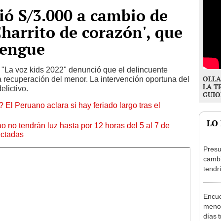
ió S/3.000 a cambio de
Charrito de corazón', que
dengue
 "La voz kids 2022" denunció que el delincuente
OLLA
a recuperación del menor. La intervención oportuna del
LA T
elictivo.
GUIO
 El Peruano aclara si hay feriado largo tras el
LO
ao no tendrán luz hasta por 12 horas del 5 al 7 de
ectadas
Presu
cambi
tendr
de Ar
marc
Encue
menor
días 