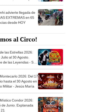
 ver
hi advierte llegada de
IAS EXTREMAS en 65
ncias desde HOY
mos al Circo!
de las Estrellas 2026:
 Julio al 30 Agosto.
e de las Leyendas - San
l
 Montecarlo 2026: Del 17
io hasta el 30 Agosto en
o Militar - Jesús María
 Místico Condor 2026:
5 de Junio. Explanada
 21