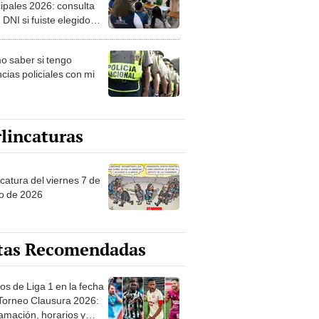
ipales 2026: consulta
 DNI si fuiste elegido
ro de mesa para este 4
ubre en el link oficial de
 saber si tengo
NPE
cias policiales con mi
lincaturas
catura del viernes 7 de
o de 2026
tas Recomendadas
os de Liga 1 en la fecha
 Torneo Clausura 2026:
amación, horarios y