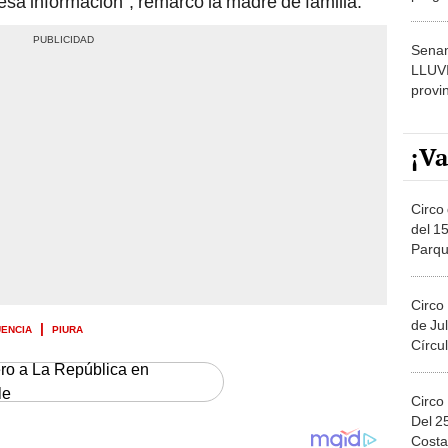
 esa información”, remarcó la madre de familia.
dónde
Senam
LLUV
provi
¡Va
Circo 
del 15
Parqu
Migue
Circo
de Jul
UENCIA
PIURA
Círcul
ero a La República en
le
Circo
Del 2
Costa