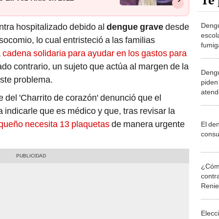
Te 
Dengu
ntra hospitalizado debido al
dengue grave
desde
escol
comio, lo cual entristeció a las familias
fumig
a
cadena solidaria para ayudar en los gastos para
Chicl
ado contrario, un sujeto que actúa al margen de la
Dengu
este problema.
piden
atend
e del 'Charrito de corazón' denunció que el
pacie
 indicarle que es médico y que, tras revisar la
ueño necesita 13 plaquetas
de manera urgente
El de
consu
¿Cómo
contra
Reni
Elecc