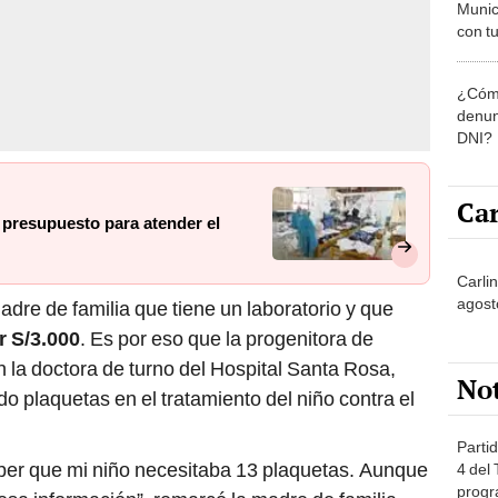
Munic
con tu
miemb
de oct
¿Cómo
la O
denun
DNI?
Car
 presupuesto para atender el
Carlin
agost
dre de familia que tiene un laboratorio y que
r S/3.000
. Es por eso que la progenitora de
la doctora de turno del Hospital Santa Rosa,
No
do plaquetas en el tratamiento del niño contra el
Partid
er que mi niño necesitaba 13 plaquetas. Aunque
4 del
progr