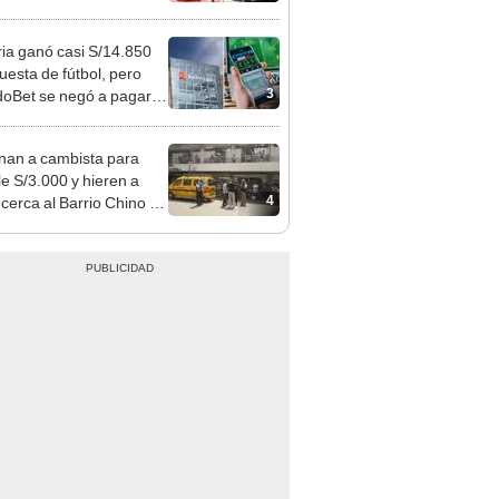
o que conoció en Roblox:
usca al implicado
ia ganó casi S/14.850
uesta de fútbol, pero
3
oBet se negó a pagar:
opi multó a la empresa
ás de S/ 19.000
nan a cambista para
le S/3.000 y hieren a
4
 cerca al Barrio Chino en
 Cercado