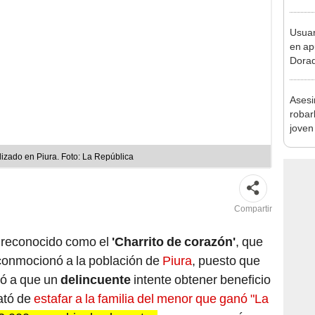
sujet
PNP b
Usuar
en ap
Dorad
Indec
con m
Asesi
robar
joven
Lima
alizado en Piura. Foto: La República
Compartir
 reconocido como el
'Charrito de corazón'
, que
 conmocionó a la población de
Piura
, puesto que
vó a que un
delincuente
intente obtener beneficio
ató de
estafar a la familia del menor que ganó "La