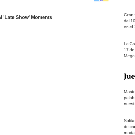
Gran 
del 10
en el
La Ca
17 de 
Mega 
Ju
Maste
palab
nuest
Solita
de ca
moda.