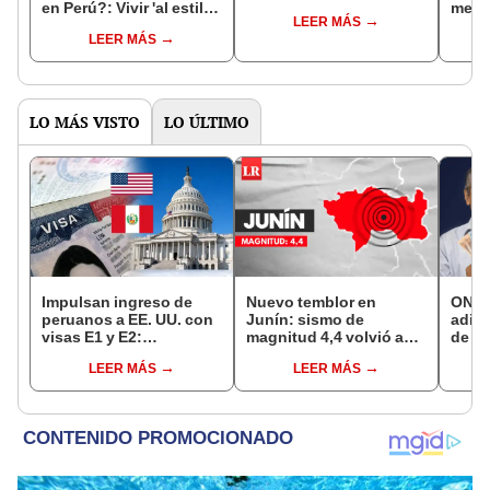
en Perú?: Vivir 'al estilo
medic
LEER MÁS
peruano'
sutu
LEER MÁS
LO MÁS VISTO
LO ÚLTIMO
Impulsan ingreso de
Nuevo temblor en
ONP 
peruanos a EE. UU. con
Junín: sismo de
adici
visas E1 y E2:
magnitud 4,4 volvió a
de ag
emprendedores y
remecer Chupaca,
que 
LEER MÁS
LEER MÁS
pymes serían los más
según IGP
requi
beneficiados
si so