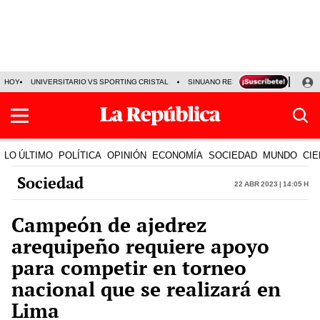
HOY
UNIVERSITARIO VS SPORTING CRISTAL
SINUANO RESULTADOS HOY
CA
LO ÚLTIMO
POLÍTICA
OPINIÓN
ECONOMÍA
SOCIEDAD
MUNDO
CIE
Sociedad
22 Abr 2023 | 14:05 h
Campeón de ajedrez
arequipeño requiere apoyo
para competir en torneo
nacional que se realizará en
Lima