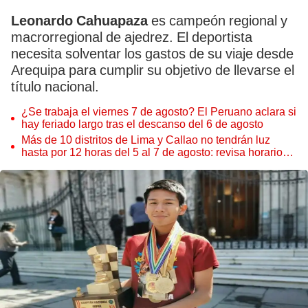
Leonardo Cahuapaza
es campeón regional y
macrorregional de ajedrez. El deportista
necesita solventar los gastos de su viaje desde
Arequipa para cumplir su objetivo de llevarse el
título nacional.
¿Se trabaja el viernes 7 de agosto? El Peruano aclara si
hay feriado largo tras el descanso del 6 de agosto
Más de 10 distritos de Lima y Callao no tendrán luz
hasta por 12 horas del 5 al 7 de agosto: revisa horarios y
zonas afectadas