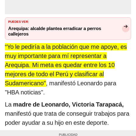
PUEDES VER:
Arequipa: alcalde plantea erradicar a perros
callejeros
“Yo le pediría a la población que me apoye, es
muy importante para mí representar a
Arequipa. Mi meta es quedar entre los 10
mejores de todo el Perú y clasificar al
Sudamericano”
, manifestó Leonardo para
"HBA noticias".
La
madre de Leonardo,
Victoria Tarapacá,
manifestó que trata de conseguir trabajos para
poder ayudar a su hijo en este deporte.