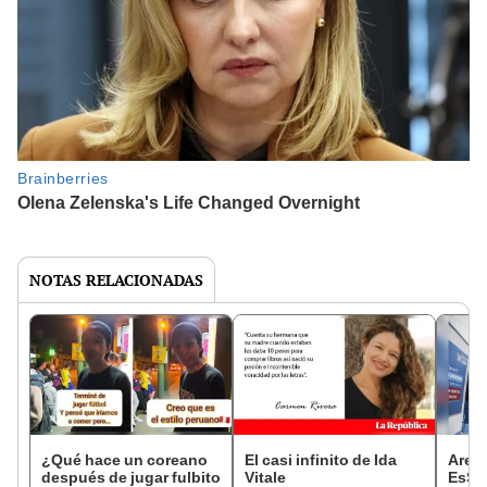
NOTAS RELACIONADAS
¿Qué hace un coreano
El casi infinito de Ida
Arequ
después de jugar fulbito
Vitale
EsSa