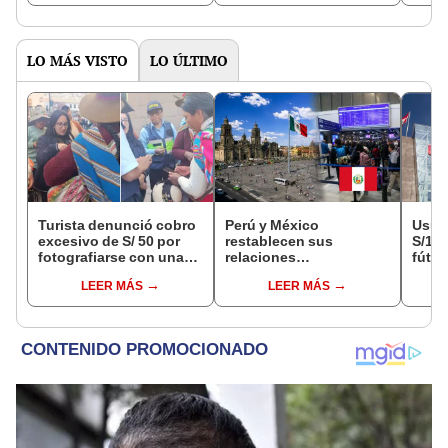
LO MÁS VISTO
LO ÚLTIMO
Turista denunció cobro
Perú y México
Usuar
excesivo de S/ 50 por
restablecen sus
S/14.
fotografiarse con una
relaciones
fútbo
alpaca en Cusco y
diplomáticas: ¿se
se ne
LEER MÁS
LEER MÁS
Serenazgo recuperó el
anulan los visados?
Indec
dinero
empr
19.0