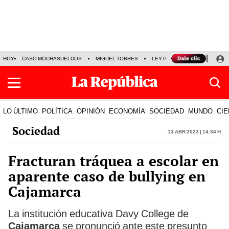
HOY
CASO MOCHASUELDOS
MIGUEL TORRES
LEY PULPÍN
PRECIO DEL
LO ÚLTIMO
POLÍTICA
OPINIÓN
ECONOMÍA
SOCIEDAD
MUNDO
CIE
Sociedad
13 Abr 2023 | 14:34 h
Fracturan tráquea a escolar en
aparente caso de bullying en
Cajamarca
La institución educativa Davy College de
Cajamarca
se pronunció ante este presunto