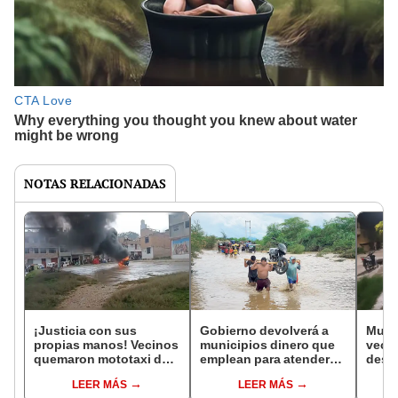
NOTAS RELACIONADAS
¡Justicia con sus
Gobierno devolverá a
Mujer
propias manos! Vecinos
municipios dinero que
vecin
quemaron mototaxi de
emplean para atender
desp
delincuentes en
emergencia
le su
LEER MÁS
LEER MÁS
Cajamarca