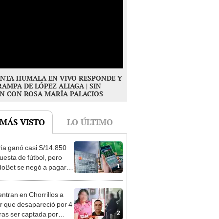
NTA HUMALA EN VIVO RESPONDE Y
RAMPA DE LÓPEZ ALIAGA | SIN
N CON ROSA MARÍA PALACIOS
 MÁS VISTO
LO ÚLTIMO
ia ganó casi S/14.850
uesta de fútbol, pero
1
oBet se negó a pagar:
opi multó a la empresa
ás de S/ 19.000
ntran en Chorrillos a
 que desapareció por 4
2
tras ser captada por