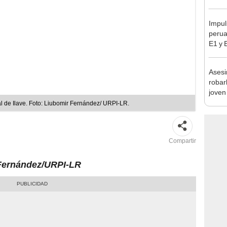
sujet
PNP b
Impul
perua
E1 y 
pymes
benef
Asesi
robar
joven
Lima
l de Ilave. Foto: Liubomir Fernández/ URPI-LR.
Compartir
 Fernández/URPI-LR