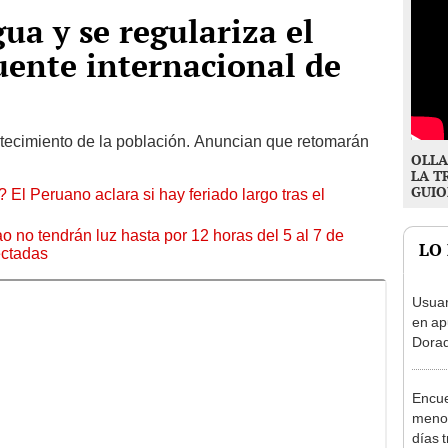
ua y se regulariza el
puente internacional de
tecimiento de la población. Anuncian que retomarán
OLLA
LA T
GUIO
 El Peruano aclara si hay feriado largo tras el
ao no tendrán luz hasta por 12 horas del 5 al 7 de
LO
ectadas
Usuar
en ap
Dorad
Indec
con m
Encue
menor
días 