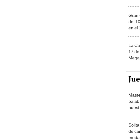
Gran 
del 10
en el
La Ca
17 de 
Mega 
Ju
Maste
palab
nuest
Solita
de ca
moda.