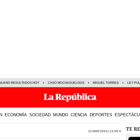
NUANO RESULTADOS HOY
CASO MOCHASUELDOS
MIGUEL TORRES
LEY PU
N
ECONOMÍA
SOCIEDAD
MUNDO
CIENCIA
DEPORTES
ESPECTÁCU
TE R
12 Mar 2023 | 13:55 h