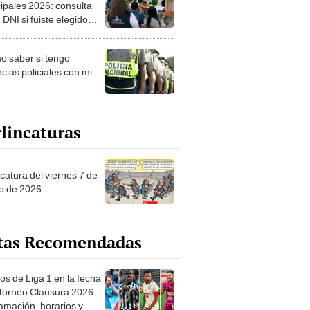
ipales 2026: consulta
 DNI si fuiste elegido
ro de mesa para este 4
ubre en el link oficial de
 saber si tengo
NPE
cias policiales con mi
lincaturas
catura del viernes 7 de
o de 2026
tas Recomendadas
os de Liga 1 en la fecha
 Torneo Clausura 2026:
amación, horarios y