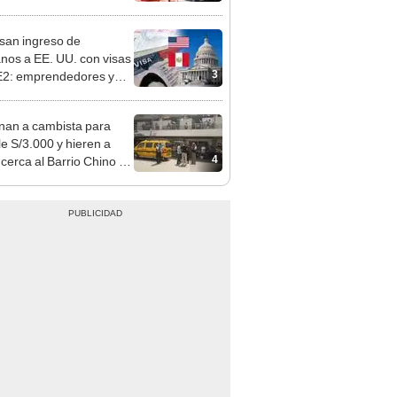
o que conoció en Roblox:
usca al implicado
san ingreso de
nos a EE. UU. con visas
3
E2: emprendedores y
 serían los más
iciados
nan a cambista para
le S/3.000 y hieren a
4
 cerca al Barrio Chino en
 Cercado