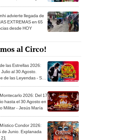
 ver
hi advierte llegada de
IAS EXTREMAS en 65
ncias desde HOY
mos al Circo!
de las Estrellas 2026:
 Julio al 30 Agosto.
e de las Leyendas - San
l
 Montecarlo 2026: Del 17
io hasta el 30 Agosto en
o Militar - Jesús María
 Místico Condor 2026:
5 de Junio. Explanada
 21