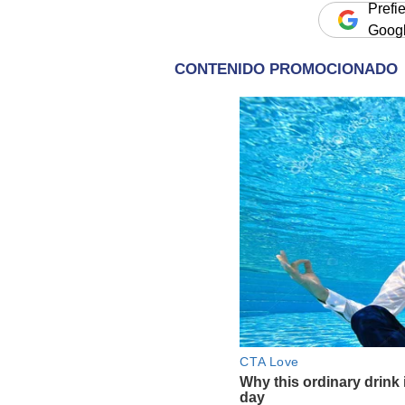
Prefi
Goog