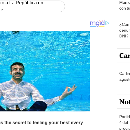
Munic
ero a La República en
con tu
le
miemb
de oct
¿Cómo
la O
denun
DNI?
Car
Carlin
agost
No
Partid
4 del
progr