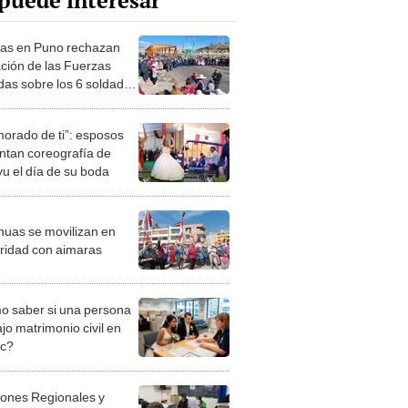
puede interesar
as en Puno rechazan
ción de las Fuerzas
as sobre los 6 soldados
tos
orado de ti”: esposos
ntan coreografía de
u el día de su boda
uas se movilizan en
aridad con aimaras
 saber si una persona
jo matrimonio civil en
ec?
iones Regionales y