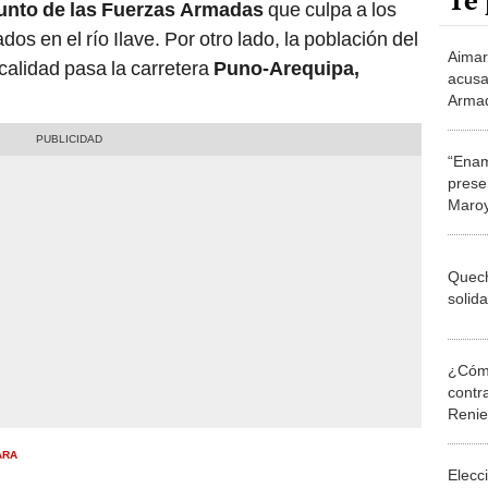
Te 
nto de las Fuerzas Armadas
que culpa a los
os en el río Ilave. Por otro lado, la población del
Aimar
ocalidad pasa la carretera
Puno-Arequipa,
acusa
Armad
muer
“Enam
prese
Maroy
Quech
solid
¿Cómo
contra
Reni
ARA
Elecc