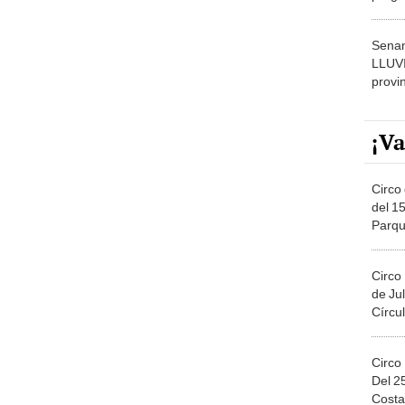
dónde
Senam
LLUV
provi
¡Va
Circo 
del 15
Parqu
Migue
Circo
de Jul
Círcul
Circo
Del 2
Costa