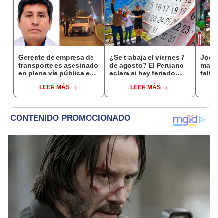
Gerente de empresa de
¿Se trabaja el viernes 7
Jocke
transporte es asesinado
de agosto? El Peruano
manti
en plena vía pública en
aclara si hay feriado
falta
Los Olivos: su esposa
largo tras el descanso
¿desd
LEER MÁS
LEER MÁS
sobrevivió al ataque
del 6 de agosto
el ce