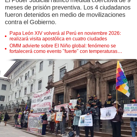
El Poder Judicial ratificó medida coercitiva de 9
meses de prisión preventiva. Los 4 ciudadanos
fueron detenidos en medio de movilizaciones
contra el Gobierno.
Papa León XIV volverá al Perú en noviembre 2026:
realizará visita apostólica en cuatro ciudades
OMM advierte sobre El Niño global: fenómeno se
fortalecerá como evento "fuerte" con temperaturas
récord este 2026