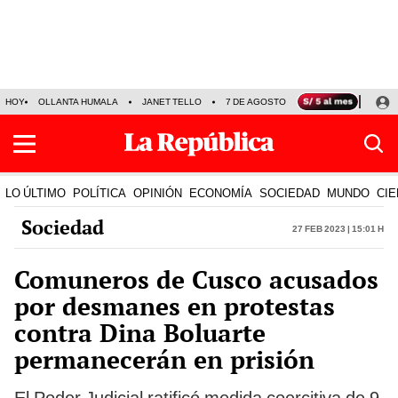
HOY
OLLANTA HUMALA
JANET TELLO
7 DE AGOSTO
TINKA RESULTADOS
LO ÚLTIMO
POLÍTICA
OPINIÓN
ECONOMÍA
SOCIEDAD
MUNDO
CIE
Sociedad
27 Feb 2023 | 15:01 h
Comuneros de Cusco acusados
por desmanes en protestas
contra Dina Boluarte
permanecerán en prisión