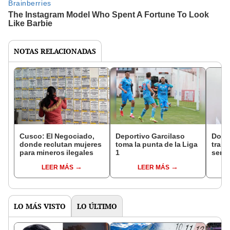
NOTAS RELACIONADAS
Cusco: El Negociado,
Deportivo Garcilaso
Doce
donde reclutan mujeres
toma la punta de la Liga
traba
para mineros ilegales
1
sema
LEER MÁS
LEER MÁS
LO MÁS VISTO
LO ÚLTIMO