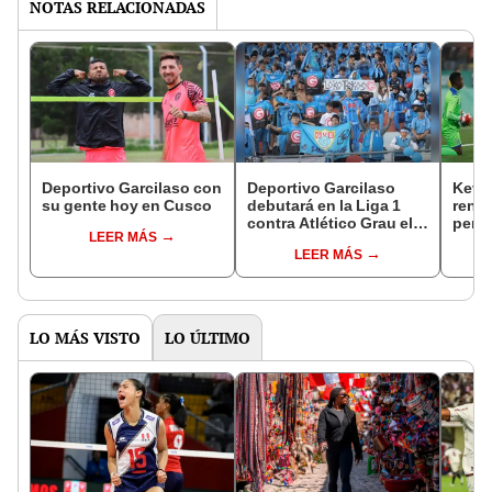
NOTAS RELACIONADAS
Deportivo Garcilaso con
Deportivo Garcilaso
Kevi
su gente hoy en Cusco
debutará en la Liga 1
renun
contra Atlético Grau el
perua
LEER MÁS
sábado 25
encam
LEER MÁS
LO MÁS VISTO
LO ÚLTIMO