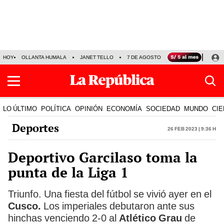
HOY
OLLANTA HUMALA
JANET TELLO
7 DE AGOSTO
TINKA RESULTADOS
LO ÚLTIMO
POLÍTICA
OPINIÓN
ECONOMÍA
SOCIEDAD
MUNDO
CIE
Deportes
26 Feb 2023 | 9:36 h
Deportivo Garcilaso toma la
punta de la Liga 1
Triunfo. Una fiesta del fútbol se vivió ayer en el
Cusco.
Los imperiales debutaron ante sus
hinchas venciendo 2-0 al
Atlético Grau
de