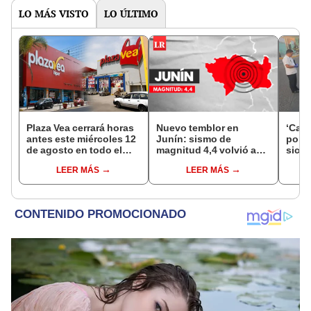
LO MÁS VISTO
LO ÚLTIMO
Plaza Vea cerrará horas
Nuevo temblor en
‘Care
antes este miércoles 12
Junín: sismo de
por ‘
de agosto en todo el
magnitud 4,4 volvió a
sicar
Perú: tiendas atenderán
remecer Chupaca,
captu
LEER MÁS
LEER MÁS
hasta las 7 p.m.
según IGP