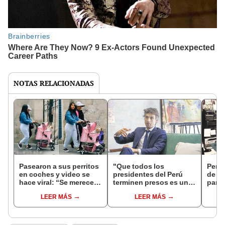
NOTAS RELACIONADAS
Pasearon a sus perritos
"Que todos los
Percy
en coches y video se
presidentes del Perú
de "E
hace viral: “Se merecen
terminen presos es un
parti
eso y más”
mal mensaje"
LEER MÁS
LEER MÁS