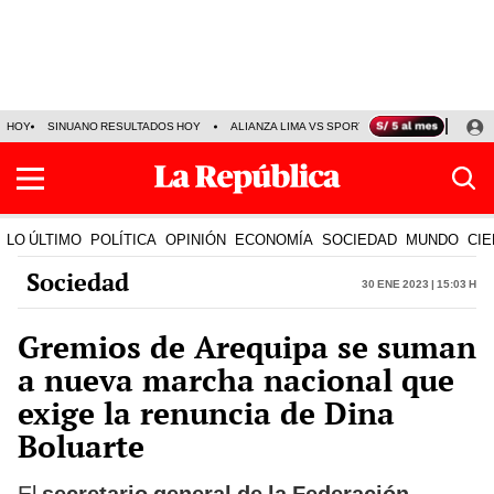
HOY
SINUANO RESULTADOS HOY
ALIANZA LIMA VS SPORT BOYS
JORGE MES
LO ÚLTIMO
POLÍTICA
OPINIÓN
ECONOMÍA
SOCIEDAD
MUNDO
CIE
Sociedad
30 Ene 2023 | 15:03 h
Gremios de Arequipa se suman
a nueva marcha nacional que
exige la renuncia de Dina
Boluarte