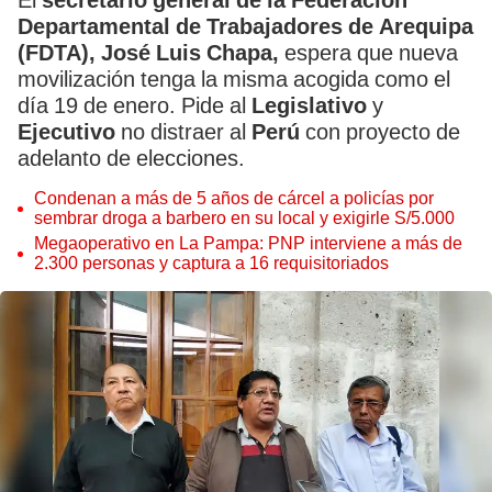
El
secretario general de la Federación
Departamental de Trabajadores de Arequipa
(FDTA), José Luis Chapa,
espera que nueva
movilización tenga la misma acogida como el
día 19 de enero. Pide al
Legislativo
y
Ejecutivo
no distraer al
Perú
con proyecto de
adelanto de elecciones.
Condenan a más de 5 años de cárcel a policías por
sembrar droga a barbero en su local y exigirle S/5.000
Megaoperativo en La Pampa: PNP interviene a más de
2.300 personas y captura a 16 requisitoriados