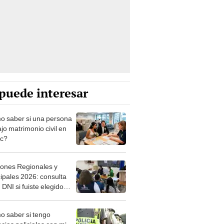
puede interesar
 saber si una persona
jo matrimonio civil en
ec?
iones Regionales y
ipales 2026: consulta
 DNI si fuiste elegido
ro de mesa para este 4
ubre en el link oficial de
 saber si tengo
NPE