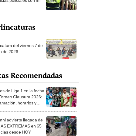
cias policiales con mi
lincaturas
catura del viernes 7 de
o de 2026
tas Recomendadas
os de Liga 1 en la fecha
 Torneo Clausura 2026:
amación, horarios y
 ver
hi advierte llegada de
IAS EXTREMAS en 65
ncias desde HOY