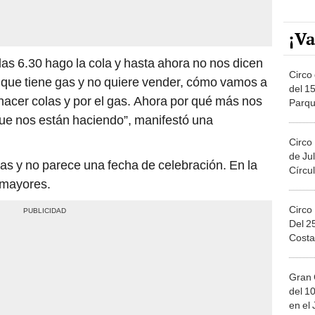
¡Va
as 6.30 hago la cola y hasta ahora no nos dicen
Circo 
 que tiene gas y no quiere vender, cómo vamos a
del 15
 hacer colas y por el gas. Ahora por qué más nos
Parqu
Migue
 que nos están haciendo”, manifestó una
Circo
de Jul
nas y no parece una fecha de celebración. En la
Círcul
s mayores.
Circo
Del 2
Costa
Gran 
del 10
en el