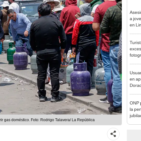
Asesi
a jov
en Li
sospe
Turis
exces
fotog
en Cu
recup
Usuar
en ap
Dorad
Indec
con m
ONP p
la pe
jubil
ir gas doméstico. Foto: Rodrigo Talavera/ La República
requi
benef