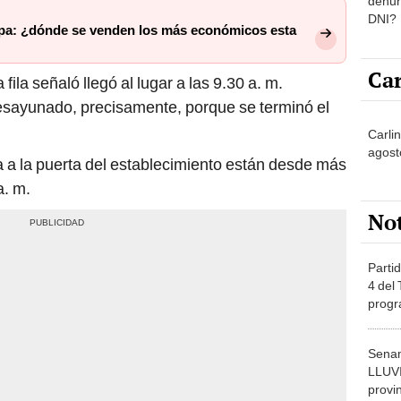
denun
DNI?
ipa: ¿dónde se venden los más económicos esta
Car
ila señaló llegó al lugar a las 9.30 a. m.
sayunado, precisamente, porque se terminó el
Carlin
agost
 a la puerta del establecimiento están desde más
a. m.
No
Partid
4 del
progr
dónde
Senam
LLUV
provi