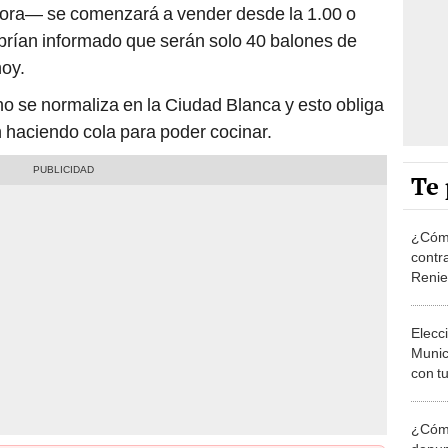
dora— se comenzará a vender desde la 1.00 o
brían informado que serán solo 40 balones de
oy.
no se normaliza en la Ciudad Blanca y esto obliga
haciendo cola para poder cocinar.
Te 
¿Cómo
contra
Reni
Elecc
Munic
con tu
miemb
de oct
¿Cómo
la O