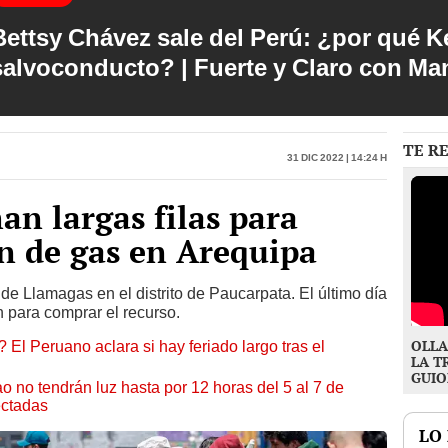
Bettsy Chávez sale del Perú: ¿por qué Ke
salvoconducto? | Fuerte y Claro con M
TE R
31 Dic 2022 | 14:24 h
n largas filas para
n de gas en Arequipa
 de Llamagas en el distrito de Paucarpata. El último día
 para comprar el recurso.
OLLA
 El Peruano aclara si hay feriado largo tras el
LA T
GUIO
ao no tendrán luz hasta por 12 horas del 5 al 7 de
ectadas
LO