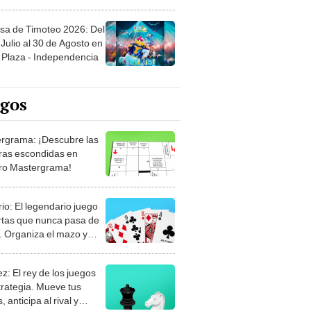
sa de Timoteo 2026: Del
Julio al 30 de Agosto en
Plaza - Independencia
egos
rgrama: ¡Descubre las
ras escondidas en
ro Mastergrama!
rio: El legendario juego
rtas que nunca pasa de
 Organiza el mazo y
stra tu habilidad.
z: El rey de los juegos
trategia. Mueve tus
, anticipa al rival y