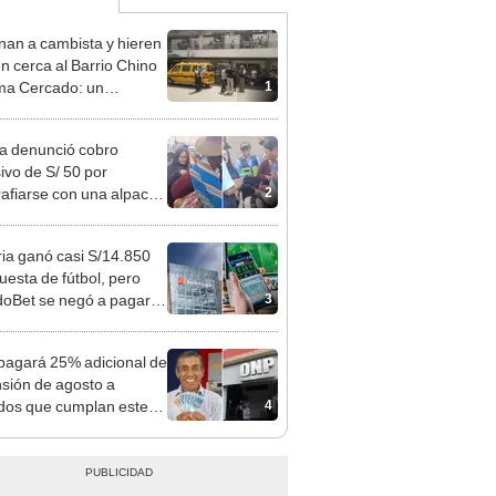
nan a cambista y hieren
en cerca al Barrio Chino
1
ma Cercado: un
choso detenido
ta denunció cobro
ivo de S/ 50 por
2
rafiarse con una alpaca
sco y Serenazgo
eró el dinero
ia ganó casi S/14.850
uesta de fútbol, pero
3
oBet se negó a pagar:
opi multó a la empresa
ás de S/ 19.000
agará 25% adicional de
nsión de agosto a
4
ados que cumplan este
sito: ¿cómo saber si soy
iciario?