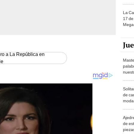
La Ca
17 de 
Mega 
Ju
ero a La República en
Maste
le
palab
nuest
Solita
de ca
moda.
demue
Ajedre
de es
piezas