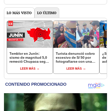
de la ONPE
LO MÁS VISTO
LO ÚLTIMO
Temblor en Junín:
Turista denunció cobro
¿Se t
sismo de magnitud 5,0
excesivo de S/ 50 por
de a
remeció Chupaca según
fotografiarse con una
aclar
IGP
alpaca en Cusco y
largo
LEER MÁS
LEER MÁS
Serenazgo recuperó el
del 6
dinero