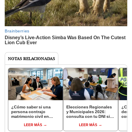
NOTAS RELACIONADAS
¿Cómo saber si una
Elecciones Regionales
¿Cóm
persona contrajo
y Municipales 2026:
denun
matrimonio civil en
consulta con tu DNI si
con 
Reniec?
fuiste elegido miembro
LEER MÁS
LEER MÁS
de mesa para este 4 de
octubre en el link oficial