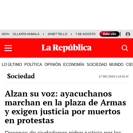
HOY
OLLANTA HUMALA
JANET TELLO
7 DE AGOSTO
TINKA RESULTADOS
LO ÚLTIMO
POLÍTICA
OPINIÓN
ECONOMÍA
SOCIEDAD
MUNDO
CIE
Sociedad
17 Dic 2022 | 14:01 h
Alzan su voz: ayacuchanos
marchan en la plaza de Armas
y exigen justicia por muertos
en protestas