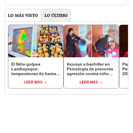
de la ONPE
LO MÁS VISTO
LO ÚLTIMO
El Niño golpea
Acusan a bachiller en
Papa 
Lambayeque:
Psicología de presunta
Perú
temperaturas de hasta
agresión contra niño
2026:
36 °C ponen en riesgo la
con autismo en Surco:
reali
LEER MÁS
LEER MÁS
producción de mango y
cámaras captan el
apost
palta
hecho
ciud