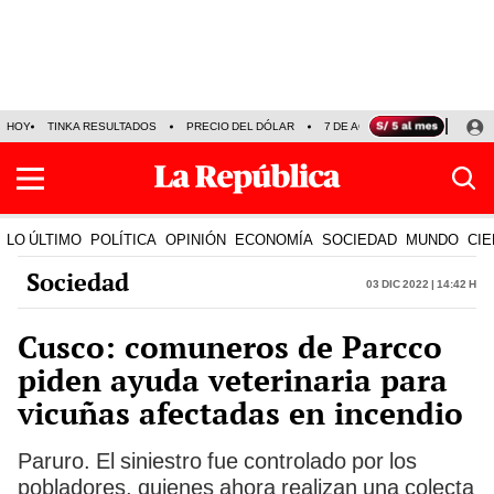
HOY
TINKA RESULTADOS
PRECIO DEL DÓLAR
7 DE AGOSTO
OLLANTA H
LO ÚLTIMO
POLÍTICA
OPINIÓN
ECONOMÍA
SOCIEDAD
MUNDO
CIE
Sociedad
03 Dic 2022 | 14:42 h
Cusco: comuneros de Parcco
piden ayuda veterinaria para
vicuñas afectadas en incendio
Paruro. El siniestro fue controlado por los
pobladores, quienes ahora realizan una colecta