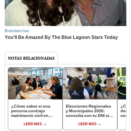
NOTAS RELACIONADAS
¿Cómo saber si una
Elecciones Regionales
¿Cóm
persona contrajo
y Municipales 2026:
denun
matrimonio civil en
consulta con tu DNI si
con 
Reniec?
fuiste elegido miembro
LEER MÁS
LEER MÁS
de mesa para este 4 de
octubre en el link oficial