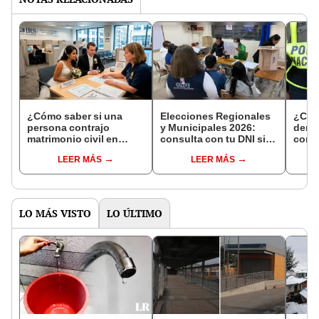
¿Cómo saber si una
Elecciones Regionales
¿Cóm
persona contrajo
y Municipales 2026:
denun
matrimonio civil en
consulta con tu DNI si
con 
Reniec?
fuiste elegido miembro
LEER MÁS
LEER MÁS
de mesa para este 4 de
octubre en el link oficial
de la ONPE
LO MÁS VISTO
LO ÚLTIMO