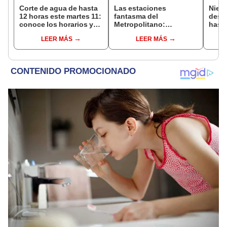
Corte de agua de hasta
Las estaciones
Nieve
12 horas este martes 11:
fantasma del
desca
conoce los horarios y
Metropolitano:
hasta
zonas afectadas en
ampliación norte sigue
agos
LEER MÁS
LEER MÁS
Miraflores, SJL, Los
inconclusa por falta de
advie
Olivos y más
buses y una adenda
la si
estancada
toma
prev