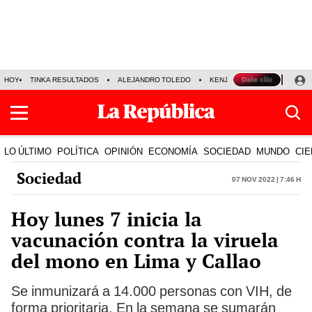
HOY
TINKA RESULTADOS
ALEJANDRO TOLEDO
KENJI FUJIMORI
PRECIO
LO ÚLTIMO
POLÍTICA
OPINIÓN
ECONOMÍA
SOCIEDAD
MUNDO
CIE
Sociedad
07 Nov 2022 | 7:46 h
Hoy lunes 7 inicia la
vacunación contra la viruela
del mono en Lima y Callao
Se inmunizará a 14.000 personas con VIH, de
forma prioritaria. En la semana se sumarán