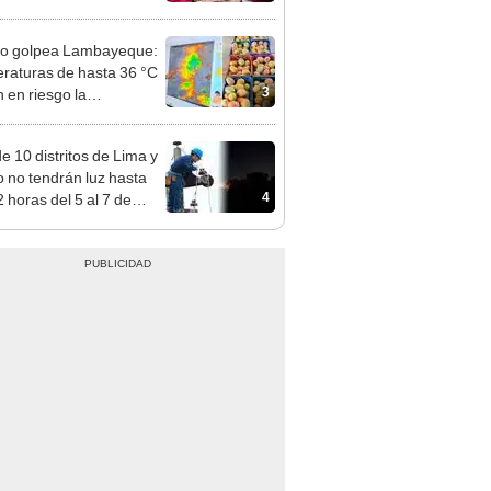
 apostólica en cuatro
des
ño golpea Lambayeque:
raturas de hasta 36 °C
3
 en riesgo la
cción de mango y palta
e 10 distritos de Lima y
o no tendrán luz hasta
4
 horas del 5 al 7 de
o: revisa horarios y
 afectadas