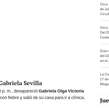
Circo
de Jul
Círcul
Circo
Del 2
Costa
Gran 
del 10
en el
La Ca
17 de 
Gabriela Sevilla
Mega 
20 p. m., desapareció
Gabriela Olga Victoria
con fiebre y salió de su casa para ir a clínica,
Ju