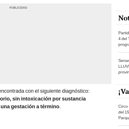
No
Partid
4 del
progr
dónde
Senam
LLUV
provi
¡Va
ncontrada con el siguiente diagnóstico:
orio, sin intoxicación por sustancia
una gestación a término
.
Circo 
del 15
Parqu
Migue