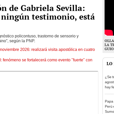
n de Gabriela Sevilla:
ningún testimonio, está
nóstico policontuso, trastorno de sensorio y
OLLA
ino”, según la PNP.
LA T
GUIO
oviembre 2026: realizará visita apostólica en cuatro
: fenómeno se fortalecerá como evento "fuerte" con
LO
¿Se t
agost
hay fe
desca
Papa 
Perú 
Sumo 