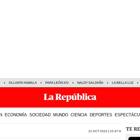
O
OLLANTA HUMALA
PAPA LEÓN XIV
NALDY SALDAÑA
LA BELLA LUZ
N
ECONOMÍA
SOCIEDAD
MUNDO
CIENCIA
DEPORTES
ESPECTÁCU
TE R
21 Oct 2022 | 10:47 h