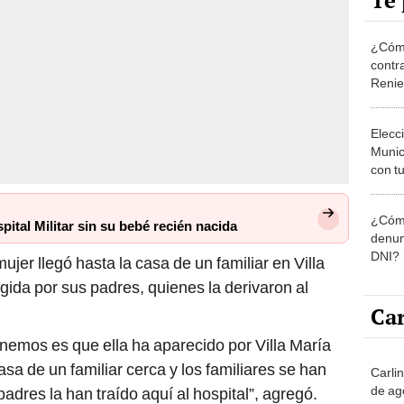
Te 
¿Cómo
contra
Reni
Elecc
Munic
con tu
miemb
de oct
¿Cómo
la O
pital Militar sin su bebé recién nacida
denun
DNI?
jer llegó hasta la casa de un familiar en Villa
gida por sus padres, quienes la derivaron al
Car
enemos es que ella ha aparecido por Villa María
casa de un familiar cerca y los familiares se han
Carli
de ag
adres la han traído aquí al hospital”, agregó.