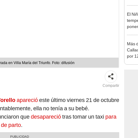
visita
ciuda
El Ni
tempe
ponen
produ
Más d
Calla
por 12
agost
rada en Villa María del Triunfo. Foto: difusión
zonas
Compartir
Torello
apareció
este último viernes 21 de octubre
tablemente, ella no tenía a su bebé.
unciaron que
desapareció
tras tomar un taxi
para
s de parto
.