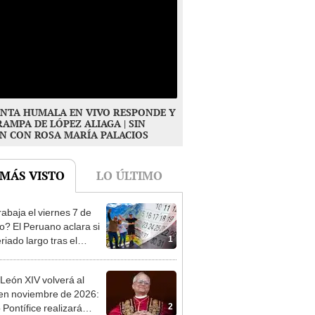
NTA HUMALA EN VIVO RESPONDE Y
RAMPA DE LÓPEZ ALIAGA | SIN
N CON ROSA MARÍA PALACIOS
 MÁS VISTO
LO ÚLTIMO
rabaja el viernes 7 de
o? El Peruano aclara si
1
riado largo tras el
nso del 6 de agosto
León XIV volverá al
en noviembre de 2026:
2
Pontífice realizará