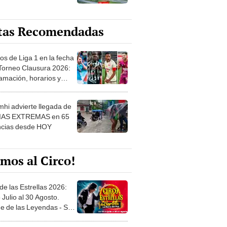
tas Recomendadas
os de Liga 1 en la fecha
 Torneo Clausura 2026:
amación, horarios y
 ver
hi advierte llegada de
IAS EXTREMAS en 65
ncias desde HOY
mos al Circo!
de las Estrellas 2026:
 Julio al 30 Agosto.
e de las Leyendas - San
l