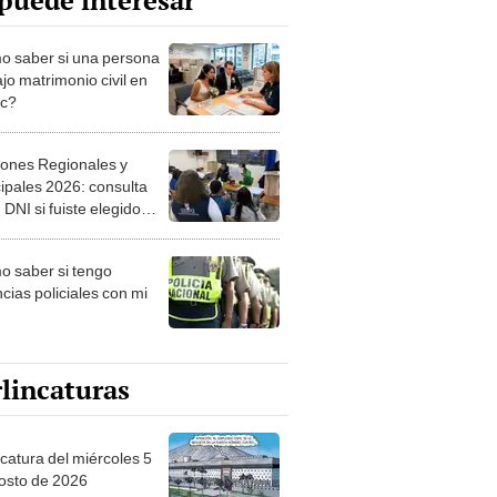
puede interesar
 saber si una persona
jo matrimonio civil en
ec?
iones Regionales y
ipales 2026: consulta
 DNI si fuiste elegido
ro de mesa para este 4
ubre en el link oficial de
 saber si tengo
NPE
cias policiales con mi
lincaturas
ncatura del miércoles 5
osto de 2026