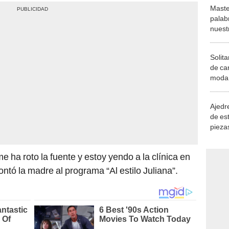
Maste
palab
nuest
Solita
de ca
moda.
demue
Ajedre
de es
piezas
consi
 ha roto la fuente y estoy yendo a la clínica en
ontó la madre al programa “Al estilo Juliana”.