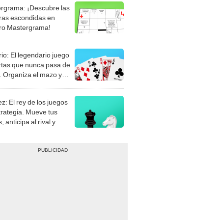
rgrama: ¡Descubre las
ras escondidas en
ro Mastergrama!
rio: El legendario juego
rtas que nunca pasa de
 Organiza el mazo y
stra tu habilidad.
z: El rey de los juegos
trategia. Mueve tus
, anticipa al rival y
gue el jaque mate.