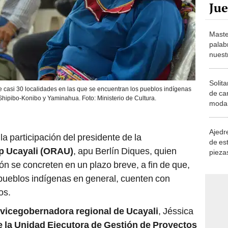
Maste
palab
nuest
Solita
de casi 30 localidades en las que se encuentran los pueblos indígenas
de ca
hipibo-Konibo y Yaminahua. Foto: Ministerio de Cultura.
moda.
demue
Ajedre
a participación del presidente de la
de es
p Ucayali (ORAU)
, apu Berlín Diques, quien
piezas
consi
ción se concreten en un plazo breve, a fin de que,
 pueblos indígenas en general, cuenten con
os.
vicegobernadora regional de Ucayali
, Jéssica
de la Unidad Ejecutora de Gestión de Proyectos
 Cueva, quienes manifestaron que las acciones
ose en beneficio de las comunidades nativas.