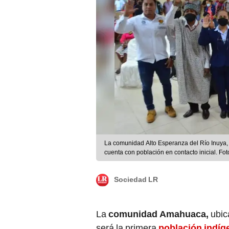
La comunidad Alto Esperanza del Río Inuya, 
cuenta con población en contacto inicial. Foto
Sociedad LR
La
comunidad Amahuaca,
ubic
será la primera
población indíge
poseerá sus tierras legalmente e