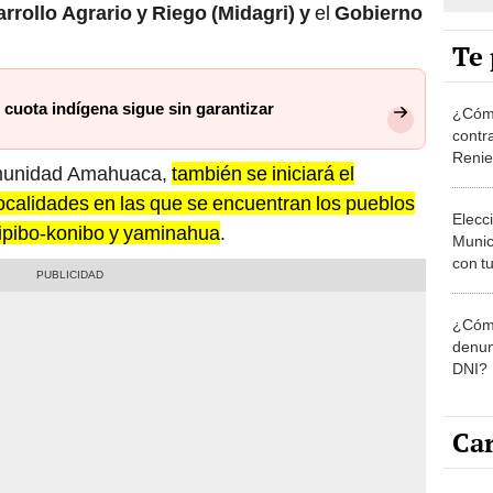
Te 
cuota indígena sigue sin garantizar
¿Cómo
contra
Reni
comunidad Amahuaca,
también se iniciará el
localidades en las que se encuentran los pueblos
Elecc
ipibo-konibo y yaminahua
.
Munic
con tu
miemb
de oct
¿Cómo
la O
denun
DNI?
Car
Carli
agost