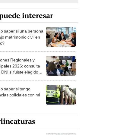
puede interesar
 saber si una persona
jo matrimonio civil en
ec?
iones Regionales y
ipales 2026: consulta
 DNI si fuiste elegido
ro de mesa para este 4
ubre en el link oficial de
 saber si tengo
NPE
cias policiales con mi
lincaturas
ncatura del domingo 9 de
o de 2026