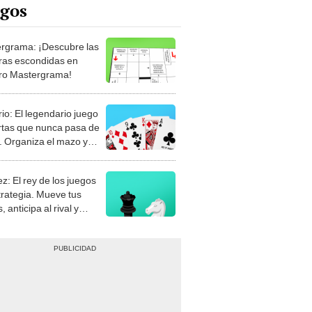
rgrama: ¡Descubre las
ras escondidas en
ro Mastergrama!
rio: El legendario juego
rtas que nunca pasa de
 Organiza el mazo y
stra tu habilidad.
z: El rey de los juegos
trategia. Mueve tus
, anticipa al rival y
gue el jaque mate.