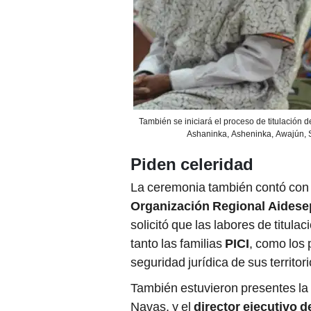
También se iniciará el proceso de titulación 
Ashaninka, Asheninka, Awajún, S
Piden celeridad
La ceremonia también contó con l
Organización Regional Aidese
solicitó que las labores de titula
tanto las familias
PICI
, como los
seguridad jurídica de sus territori
También estuvieron presentes la
Navas, y el
director ejecutivo 
Sectoriales del Midagri
, Carlos
del
PTRT3
seguirán fortaleciénd