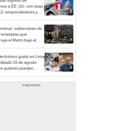
 serían los más
iciados
onstruo' subterráneo de
 toneladas que
3
ruye el Metro bajo el
o avanza a su última
ión
lectrónico gratis en Lima
sábado 15 de agosto:
4
e quiénes pueden
er y qué requisitos
 cumplir