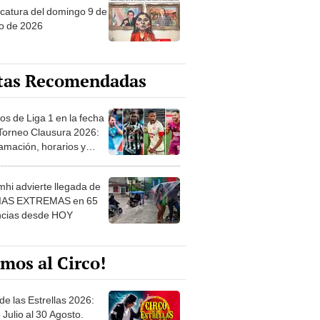
tas Recomendadas
os de Liga 1 en la fecha
 Torneo Clausura 2026:
amación, horarios y
 ver
hi advierte llegada de
IAS EXTREMAS en 65
ncias desde HOY
mos al Circo!
de las Estrellas 2026:
 Julio al 30 Agosto.
e de las Leyendas - San
l