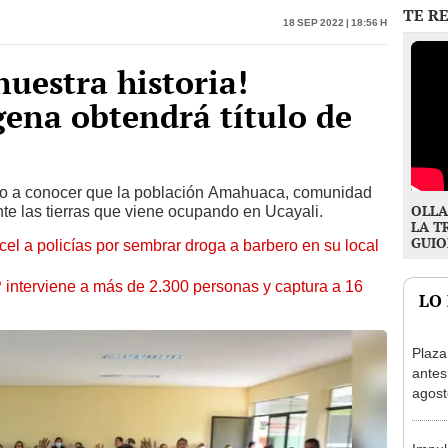
nuestra historia!
ena obtendrá título de
a dio a conocer que la población Amahuaca, comunidad
OLLA
nte las tierras que viene ocupando en Ucayali.
LA T
GUIO
l a policías por sembrar droga a barbero en su local
nterviene a más de 2.300 personas y captura a 16
LO
Plaza
antes
agost
tiend
p.m.
Impul
perua
E1 y 