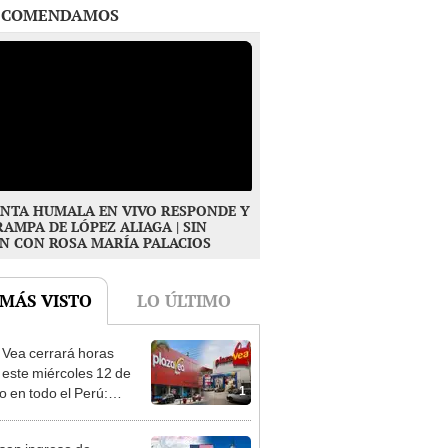
NTA HUMALA EN VIVO RESPONDE Y
RAMPA DE LÓPEZ ALIAGA | SIN
N CON ROSA MARÍA PALACIOS
 MÁS VISTO
LO ÚLTIMO
 Vea cerrará horas
 este miércoles 12 de
1
o en todo el Perú:
as atenderán hasta las 7
san ingreso de
nos a EE. UU. con visas
2
E2: emprendedores y