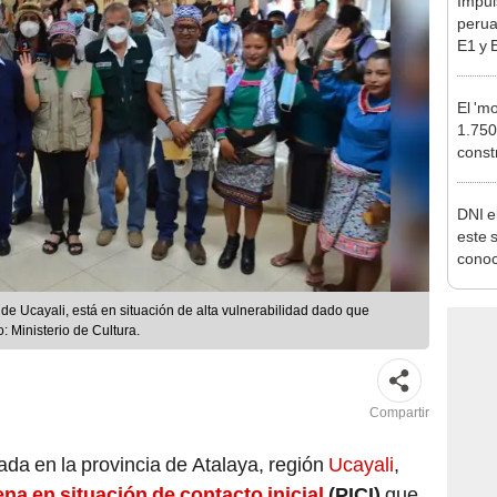
pymes
benef
El 'm
1.750
const
Calla
estac
DNI e
este 
conoc
acced
deben
de Ucayali, está en situación de alta vulnerabilidad dado que
: Ministerio de Cultura.
Compartir
ada en la provincia de Atalaya, región
Ucayali
,
na en situación de contacto inicial
(PICI)
que
n 200 años de vida republicana del Perú. Así lo