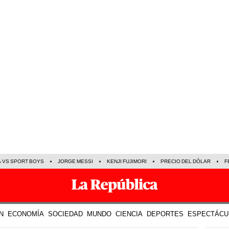
A VS SPORT BOYS
JORGE MESSI
KENJI FUJIMORI
PRECIO DEL DÓLAR
F
N
ECONOMÍA
SOCIEDAD
MUNDO
CIENCIA
DEPORTES
ESPECTÁCU
TE R
18 Sep 2022 | 18:56 h