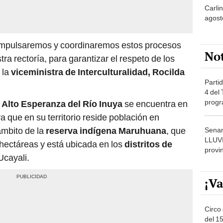
, impulsaremos y coordinaremos estos procesos
No
tra rectoría, para garantizar el respeto de los
 la
viceministra de Interculturalidad, Rocilda
Partid
4 del
progr
Alto Esperanza del Río Inuya
se encuentra en
dónde
ya que en su territorio reside población en
 ámbito de la
reserva indígena Maruhuana
, que
Senam
LLUV
hectáreas y está ubicada en los
distritos de
provi
Ucayali.
¡Va
Circo 
del 15
Parqu
Migue