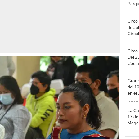
Circo
de Jul
Círcul
Circo
Del 2
Costa
Gran 
del 10
en el
La Ca
17 de 
Mega 
Ju