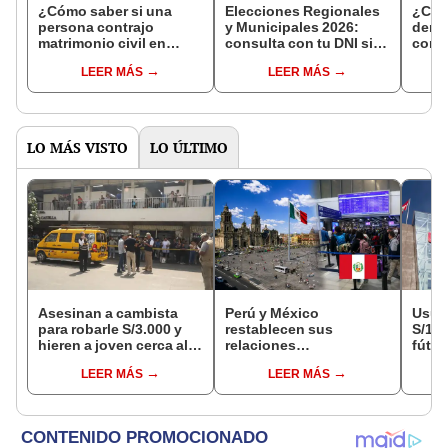
¿Cómo saber si una
Elecciones Regionales
¿Cóm
persona contrajo
y Municipales 2026:
denun
matrimonio civil en
consulta con tu DNI si
con 
Reniec?
fuiste elegido miembro
LEER MÁS
LEER MÁS
de mesa para este 4 de
octubre en el link oficial
de la ONPE
LO MÁS VISTO
LO ÚLTIMO
Asesinan a cambista
Perú y México
Usuar
para robarle S/3.000 y
restablecen sus
S/14.
hieren a joven cerca al
relaciones
fútbo
Barrio Chino en Lima
diplomáticas: ¿se
se ne
LEER MÁS
LEER MÁS
Cercado
anulan los visados?
Indec
empr
19.0