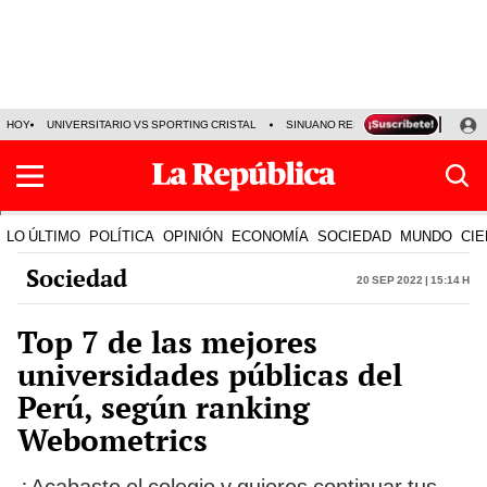
HOY
UNIVERSITARIO VS SPORTING CRISTAL
SINUANO RESULTADOS HOY
CA
LO ÚLTIMO
POLÍTICA
OPINIÓN
ECONOMÍA
SOCIEDAD
MUNDO
CIE
Sociedad
20 Sep 2022 | 15:14 h
Top 7 de las mejores
universidades públicas del
Perú, según ranking
Webometrics