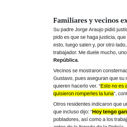
Familiares y vecinos ex
Su padre Jorge Araujo pidió just
pido es que se haga justicia, qu
esto, luego salen y, por otro lad
trabajador. Me duele mucho, uno n
República
.
Vecinos se mostraron consternado
Gustavo, pues aseguran que su m
quieren hacerlo ver. “
Esto no es 
quisieron romperles la luna
”, con
Otros residentes indicaron que 
que incluso dijo: “
Hoy tengo gan
pobladores, así como a los traba
antes de la llegada de la Policía.