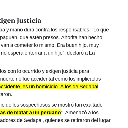
igen justicia
icia y mano dura contra los responsables. “Lo que
e paguen, que estén presos. Ahorita han hecho
o, van a cometer lo mismo. Era buen hijo, muy
o espera enterrar a un hijo”, declaró a
La
s con lo ocurrido y exigen justicia para
uerte no fue accidental como los implicados
accidente, es un homicidio. A los de Sedapal
taron.
uno de los sospechosos se mostró tan exaltado
as de matar a un peruano
”. Amenazó a los
jadores de Sedapal, quienes se retiraron del lugar