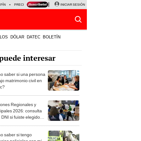
LPÍN
PRECIO DEL DÓLAR
CORTE DE LUZ
INICIAR SESIÓN
VIERNES 7 DE AGOSTO
ALBER
LOS
DÓLAR
DATEC
BOLETÍN
puede interesar
 saber si una persona
jo matrimonio civil en
ec?
iones Regionales y
ipales 2026: consulta
 DNI si fuiste elegido
ro de mesa para este 4
ubre en el link oficial de
 saber si tengo
NPE
cias policiales con mi