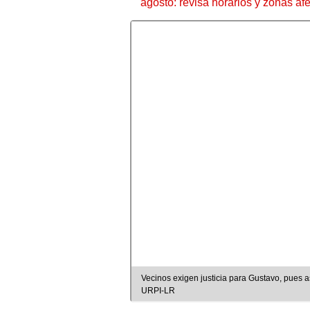
agosto: revisa horarios y zonas af
Vecinos exigen justicia para Gustavo, pues aseguran 
URPI-LR