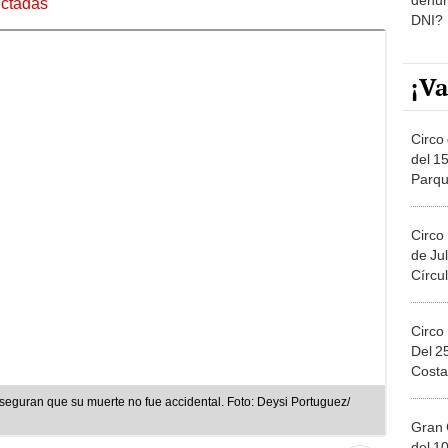
ectadas
DNI?
¡Va
Circo 
del 15
Parqu
Migue
Circo
de Jul
Círcul
Circo
Del 2
Costa
que su muerte no fue accidental. Foto: Deysi Portuguez/
Gran 
del 10