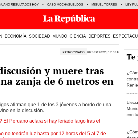
NUANO RESULTADOS HOY
CASO MOCHASUELDOS
MIGUEL TORRES
LEY PU
N
ECONOMÍA
SOCIEDAD
MUNDO
CIENCIA
DEPORTES
ESPECTÁCU
PATROCINADO
06 Sep 2022 | 17:08 h
Te 
discusión y muere tras
¿Cómo
na zanja de 6 metros en
contra
Reni
Elecc
tigos afirman que 1 de los 3 jóvenes a bordo de una
Munic
ino en la discusión.
con tu
 El Peruano aclara si hay feriado largo tras el
miemb
de oct
¿Cómo
la O
ao no tendrán luz hasta por 12 horas del 5 al 7 de
denun