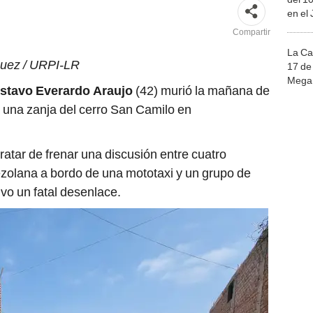
en el
Compartir
La Ca
guez / URPI-LR
17 de 
Mega 
stavo Everardo Araujo
(42) murió la mañana de
a una zanja del cerro San Camilo en
tratar de frenar una discusión entre cuatro
ezolana a bordo de una mototaxi y un grupo de
uvo un fatal desenlace.