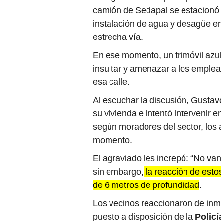
camión de Sedapal se estacionó en
instalación de agua y desagüe en
estrecha vía.
En ese momento, un trimóvil azul
insultar y amenazar a los emplea
esa calle.
Al escuchar la discusión, Gustavo
su vivienda e intentó intervenir 
según moradores del sector, los
momento.
El agraviado les increpó: “No van
sin embargo,
la reacción de esto
de 6 metros de profundidad
.
Los vecinos reaccionaron de inme
puesto a disposición de la
Policí