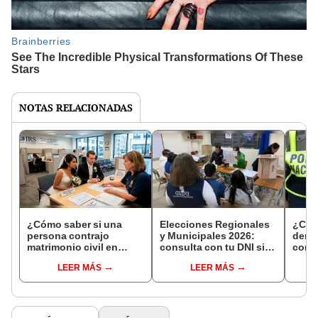
NOTAS RELACIONADAS
¿Cómo saber si una
Elecciones Regionales
¿Cóm
persona contrajo
y Municipales 2026:
denun
matrimonio civil en
consulta con tu DNI si
con 
Reniec?
fuiste elegido miembro
LEER MÁS
LEER MÁS
de mesa para este 4 de
octubre en el link oficial
de la ONPE