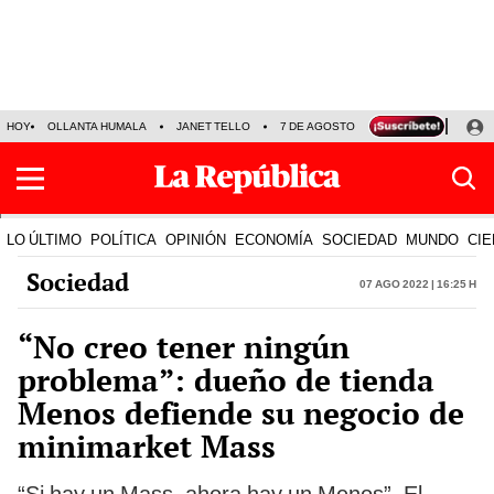
HOY
OLLANTA HUMALA
JANET TELLO
7 DE AGOSTO
TINKA RESULTADOS
LO ÚLTIMO
POLÍTICA
OPINIÓN
ECONOMÍA
SOCIEDAD
MUNDO
CIE
Sociedad
07 Ago 2022 | 16:25 h
“No creo tener ningún
problema”: dueño de tienda
Menos defiende su negocio de
minimarket Mass