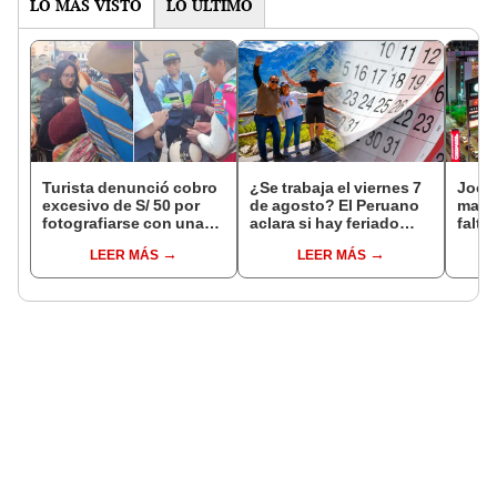
LO MÁS VISTO
LO ÚLTIMO
Turista denunció cobro
¿Se trabaja el viernes 7
Jocke
excesivo de S/ 50 por
de agosto? El Peruano
manti
fotografiarse con una
aclara si hay feriado
falta
alpaca en Cusco y
largo tras el descanso
¿desd
LEER MÁS
LEER MÁS
Serenazgo recuperó el
del 6 de agosto
el ce
dinero