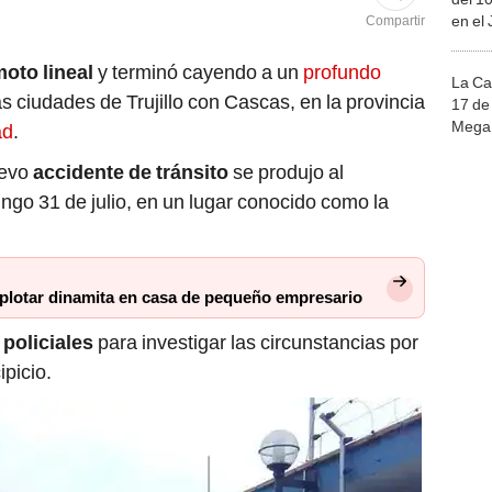
en el
Compartir
oto lineal
y terminó cayendo a un
profundo
La Ca
s ciudades de Trujillo con Cascas, en la provincia
17 de 
Mega 
ad
.
uevo
accidente de tránsito
se produjo al
ngo 31 de julio, en un lugar conocido como la
xplotar dinamita en casa de pequeño empresario
 policiales
para investigar las circunstancias por
picio.