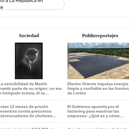
ero a La República en
le
Sociedad
Publirreportajes
La sensibilidad de Martín
Electro Oriente impulsa energía
hambi parte de su origen; no era
limpia y confiable en las fronte
 fotógrafo turista, él se
de Loreto
ntegraba con el pueblo”
ictan 12 meses de prisión
El Gobierno apuesta por el
reventiva contra presuntos
factoring para reactivar las
xtorsionadores de choferes
empresas: ¿Qué es y cómo
ranslima en SMP
funciona?