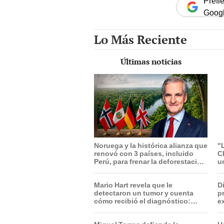
Prefi
Goog
Lo Más Reciente
Últimas noticias
Noruega y la histórica alianza que
"
renovó con 3 países, incluido
C
Perú, para frenar la deforestación
un
de la Amazonía al 2030
i
Mario Hart revela que le
D
detectaron un tumor y cuenta
p
cómo recibió el diagnóstico:
e
"Dolores muy fuertes..."
T