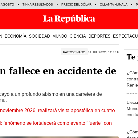
E AGOSTO
TINKA RESULTADOS
PRECIO DEL DÓLAR
OLLANTA HUMALA
P
N
ECONOMÍA
SOCIEDAD
MUNDO
CIENCIA
DEPORTES
ESPECTÁCU
PATROCINADO
31 Jul 2022 | 12:39 h
Te 
n fallece en accidente de
¿Cómo
contra
Reni
y cayó a un profundo abismo en una carretera de
mú.
Elecc
Munic
oviembre 2026: realizará visita apostólica en cuatro
con tu
miemb
: fenómeno se fortalecerá como evento "fuerte" con
de oct
¿Cómo
la O
denun