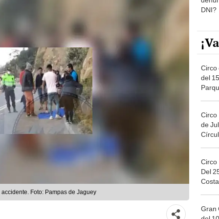
DNI?
¡Va
Circo 
del 15
Parqu
Migue
Circo
de Jul
Círcul
Circo
Del 2
Costa
el accidente. Foto: Pampas de Jaguey
Gran 
del 10