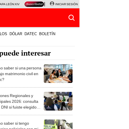
APA LEÓN XIV
NALDY SALDAÑA
INICIAR SESIÓN
LA BELLA LUZ
MAGALY MEDINA
HORÓS
LOS
DÓLAR
DATEC
BOLETÍN
puede interesar
 saber si una persona
jo matrimonio civil en
ec?
iones Regionales y
ipales 2026: consulta
 DNI si fuiste elegido
ro de mesa para este 4
ubre en el link oficial de
 saber si tengo
NPE
cias policiales con mi