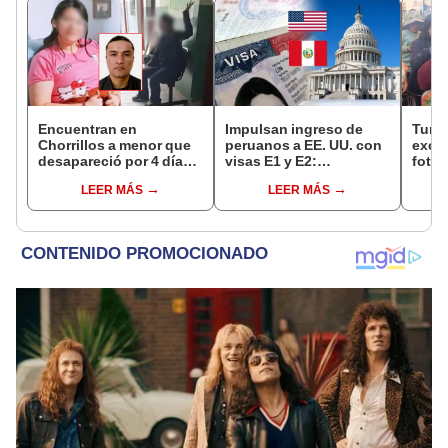
Encuentran en
Impulsan ingreso de
Turis
Chorrillos a menor que
peruanos a EE. UU. con
exces
desapareció por 4 días
visas E1 y E2:
fotog
tras ser captada por
emprendedores y
alpa
LEER MÁS
LEER MÁS
sujeto que conoció en
pymes serían los más
seren
Roblox: PNP busca al
beneficiados
dine
implicado