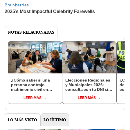
NOTAS RELACIONADAS
¿Cómo saber si una
Elecciones Regionales
¿Cóm
persona contrajo
y Municipales 2026:
denun
matrimonio civil en
consulta con tu DNI si
con 
Reniec?
fuiste elegido miembro
LEER MÁS
LEER MÁS
de mesa para este 4 de
octubre en el link oficial
de la ONPE
LO MÁS VISTO
LO ÚLTIMO