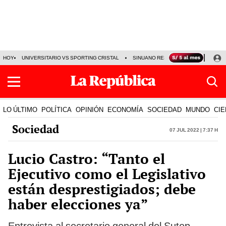
HOY
UNIVERSITARIO VS SPORTING CRISTAL
SINUANO RESULTADOS HOY
CA
LO ÚLTIMO
POLÍTICA
OPINIÓN
ECONOMÍA
SOCIEDAD
MUNDO
CIE
Sociedad
07 Jul 2022 | 7:37 h
Lucio Castro: “Tanto el
Ejecutivo como el Legislativo
están desprestigiados; debe
haber elecciones ya”